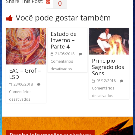
Share This Post:
0
Você pode gostar também
Estudo de
Inverno –
Parte 4
21/05/2018
Principio
Comentários
Sagrado dos
desativados
EAC – Grof –
Sons
LSD
03/12/2018
23/06/2018
Comentários
Comentários
desativados
desativados