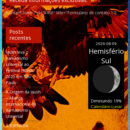
Receba informações exclusivas:
[contact-form-7 id="8450" title="Formulário de contato 1"]
Posts
recentes
2026-08-09
Hemisfério
Iaush leva o
Xamanismo
Sul
Universal ao
Festival Híbrido
2025 em São
Paulo
A Origem da Iaush
– Aliança
Diminuindo 19%
Internacional de
Calendário Lunar
Xamanismo
Universal
A JORNADA