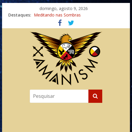
domingo, agosto 9, 2026
Destaques:
Meditando nas Sombras
Autosuficiência: A Jornada do Espírito Ancestral
Xamanismo Universal
Totens – Caminho Espiritual – Crescimento
Imaginação na Cura