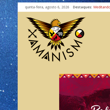
quinta-feira, agosto 6, 2026
Destaques:
Meditand
Autosufici
Xamanismo
Totens – 
Imaginaçã