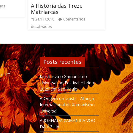
A História das Treze
ios
Matriarcas
21/11/2018
Comentários
desativados
Posts recentes
to 1"]
Iaush leva o Xamanismo
Universal ao Festival Híbrido
2025 em São Paulo
A Origem da Iaush – Aliança
Internacional de Xamanismo
Universal
A JORNADA XAMANICA VOO
DA ÁGUIA