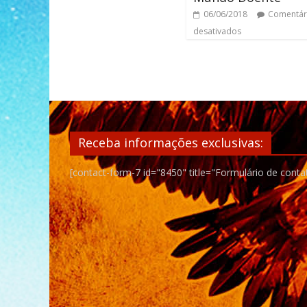
06/06/2018
Comentár
desativados
Receba informações exclusivas:
[contact-form-7 id="8450" title="Formulário de conta