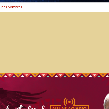
o nas Sombras
ência: A Jornada do Espírito Ancestral
 Universal
Caminho Espiritual – Crescimento
o na Cura