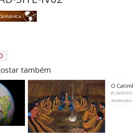
0
gostar também
O Catim
28/05/201
desativados