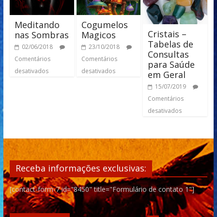
Meditando
Cogumelos
Cristais –
nas Sombras
Magicos
Tabelas de
02/06/2018
23/10/2018
Consultas
Comentários
Comentários
para Saúde
desativados
desativados
em Geral
15/07/2019
Comentários
desativados
Receba informações exclusivas:
[contact-form-7 id="8450" title="Formulário de contato 1"]