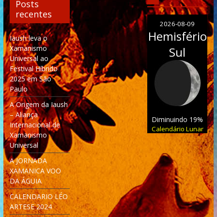
Posts
recentes
2026-08-09
Hemisfério
Iaush leva o
Xamanismo
Sul
Universal ao
Festival Híbrido
2025 em São
Paulo
A Origem da Iaush
– Aliança
Diminuindo 19%
Internacional de
Calendário Lunar
Xamanismo
Universal
A JORNADA
XAMANICA VOO
DA ÁGUIA
CALENDARIO LÉO
ARTESE 2024