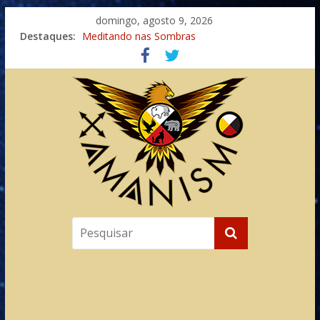
domingo, agosto 9, 2026
Destaques:
Meditando nas Sombras
Autosuficiência: A Jornada do Espírito Ancestral
Xamanismo Universal
Totens – Caminho Espiritual – Crescimento
Imaginação na Cura