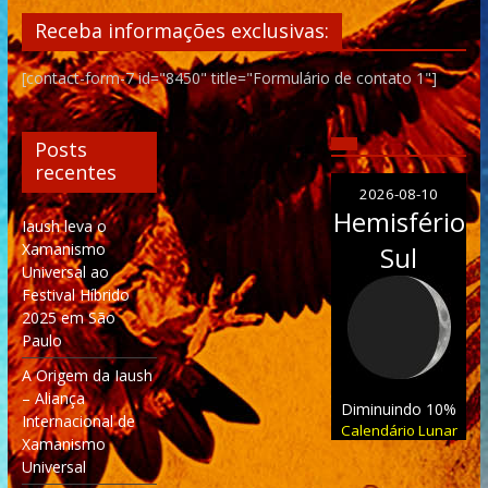
Receba informações exclusivas:
[contact-form-7 id="8450" title="Formulário de contato 1"]
Posts
recentes
2026-08-10
Hemisfério
Iaush leva o
Xamanismo
Sul
Universal ao
Festival Híbrido
2025 em São
Paulo
A Origem da Iaush
– Aliança
Diminuindo 10%
Internacional de
Calendário Lunar
Xamanismo
Universal