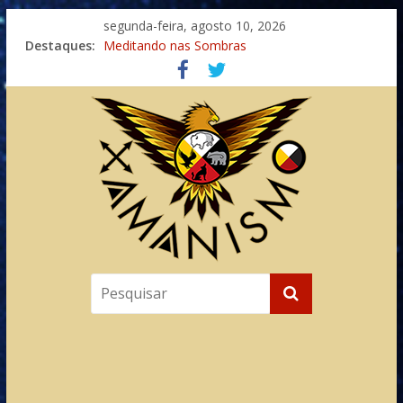
segunda-feira, agosto 10, 2026
Destaques:
Meditando nas Sombras
Autosuficiência: A Jornada do Espírito Ancestral
Xamanismo Universal
Totens – Caminho Espiritual – Crescimento
Imaginação na Cura