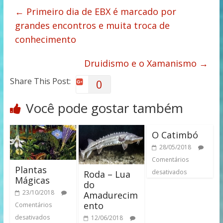
←
Primeiro dia de EBX é marcado por
grandes encontros e muita troca de
conhecimento
Druidismo e o Xamanismo
→
Share This Post:
0
Você pode gostar também
O Catimbó
28/05/2018
Comentários
Plantas
desativados
Roda – Lua
Mágicas
do
23/10/2018
Amadurecim
ento
Comentários
desativados
12/06/2018