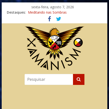
sexta-feira, agosto 7, 2026
Destaques:
Meditando nas Sombras
Autosuficiência: A Jornada do Espírito Ancestral
Xamanismo Universal
Totens – Caminho Espiritual – Crescimento
Imaginação na Cura