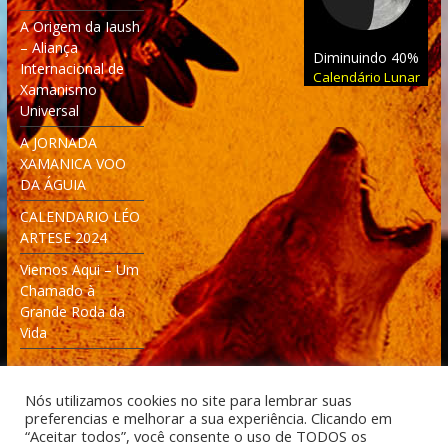
A Origem da Iaush
– Aliança
Diminuindo 40%
Internacional de
Calendário Lunar
Xamanismo
Universal
A JORNADA
XAMANICA VOO
DA ÁGUIA
CALENDARIO LÉO
ARTESE 2024
Viemos Aqui – Um
Chamado à
Grande Roda da
Vida
Nós utilizamos cookies no site para lembrar suas
preferencias e melhorar a sua experiência. Clicando em
“Aceitar todos”, você consente o uso de TODOS os