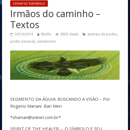
Universo Xamânico
Irmãos do caminho –
Textos
,
30/10/2019
Kbello
3803 Views
animais de poder
,
poder pessoal
xamanismo
SEGMENTO DA ÁGUIA: BUSCANDO A VISÃO – Por
Rogerio Mariani Bari Meri
*shaman@uninet.com.br*
SPIRIT OF THE HEALER – O SÍMBOLO E SEU