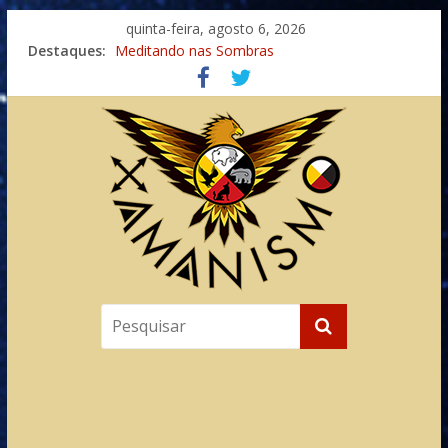
quinta-feira, agosto 6, 2026
Destaques:
Meditando nas Sombras
Autosuficiência: A Jornada do Espírito Ancestral
Xamanismo Universal
Totens – Caminho Espiritual – Crescimento
Imaginação na Cura