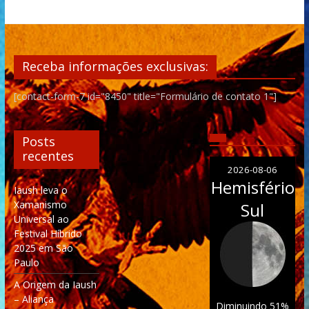
Receba informações exclusivas:
[contact-form-7 id="8450" title="Formulário de contato 1"]
Posts
recentes
2026-08-06
Hemisfério
Iaush leva o
Xamanismo
Sul
Universal ao
Festival Híbrido
2025 em São
Paulo
A Origem da Iaush
– Aliança
Diminuindo 51%