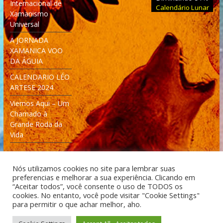
Internacional de
Calendário Lunar
Xamanismo
Universal
A JORNADA
XAMANICA VOO
DA ÁGUIA
CALENDARIO LÉO
ARTESE 2024
Viemos Aqui – Um
Chamado à
Grande Roda da
Vida
Nós utilizamos cookies no site para lembrar suas
preferencias e melhorar a sua experiência. Clicando em
“Aceitar todos”, você consente o uso de TODOS os
cookies. No entanto, você pode visitar "Cookie Settings"
Desenvolvido: Moleculas4D - Engenharia Espacial e
para permitir o que achar melhor, aho.
Tecnologia [moleculas4d.com.br]