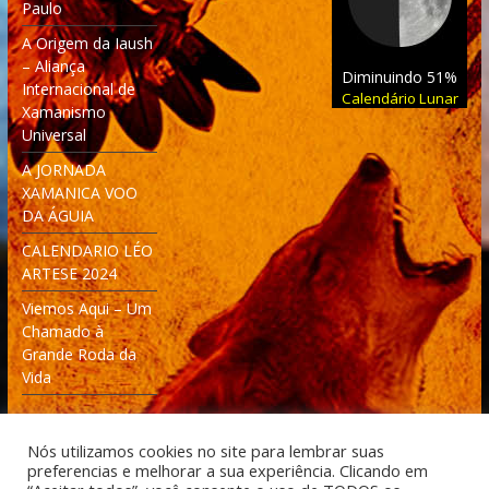
Paulo
A Origem da Iaush
– Aliança
Diminuindo 51%
Internacional de
Calendário Lunar
Xamanismo
Universal
A JORNADA
XAMANICA VOO
DA ÁGUIA
CALENDARIO LÉO
ARTESE 2024
Viemos Aqui – Um
Chamado à
Grande Roda da
Vida
Nós utilizamos cookies no site para lembrar suas
preferencias e melhorar a sua experiência. Clicando em