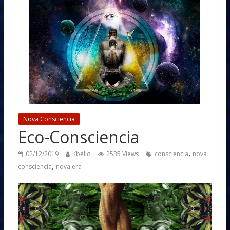
Nova Consciencia
Eco-Consciencia
,
02/12/2019
Kbello
2535 Views
consciencia
nova
,
consciencia
nova era