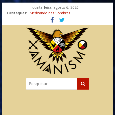
quinta-feira, agosto 6, 2026
Destaques:
Meditando nas Sombras
Autosuficiência: A Jornada do Espírito Ancestral
Xamanismo Universal
Totens – Caminho Espiritual – Crescimento
Imaginação na Cura