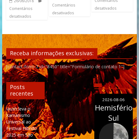
Comentários
26/06/2018
Comentários
desativados
Comentários
desativados
desativados
Receba informações exclusivas:
[contact-form-7 id="8450" title="Formulário de contato 1"]
Posts
recentes
2026-08-06
Hemisfério
Iaush leva o
Xamanismo
Sul
Universal ao
Festival Híbrido
2025 em São