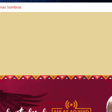
 nas Sombras
ncia: A Jornada do Espírito Ancestral
 Universal
aminho Espiritual – Crescimento
 na Cura