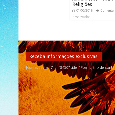
Religiões
01/06/2018
Comentár
desativados
Receba informações exclusivas:
[contact-form-7 id="8450" title="Formulário de conta