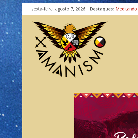
sexta-feira, agosto 7, 2026
Destaques:
Meditando
Autosuficiê
Xamanismo
Totens – C
Imaginação