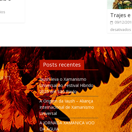
ios
Trajes e
09/12/201
desativados
Posts recentes
to 1"]
Iaush leva o Xamanismo
Universal ao Festival Híbrido
2025 em São Paulo
A Origem da Iaush – Aliança
Internacional de Xamanismo
Universal
A JORNADA XAMANICA VOO
DA ÁGUIA