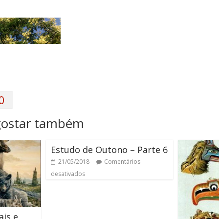
0
gostar também
Estudo de Outono – Parte 6
21/05/2018
Comentários
desativados
is e