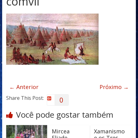
comvil
← Anterior
Próximo →
Share This Post:
0
Você pode gostar também
Mircea
Xamanismo
Eliade
e os Tres