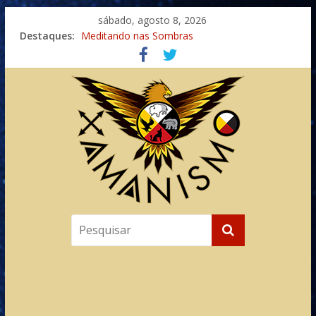
sábado, agosto 8, 2026
Destaques:
Meditando nas Sombras
Autosuficiência: A Jornada do Espírito Ancestral
Xamanismo Universal
Totens – Caminho Espiritual – Crescimento
Imaginação na Cura