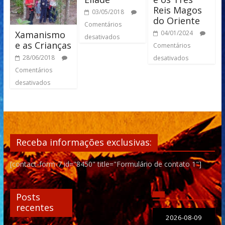
Reis Magos
03/05/2018
do Oriente
Comentários
Xamanismo
04/01/2024
desativados
e as Crianças
Comentários
28/06/2018
desativados
Comentários
desativados
Receba informações exclusivas:
[contact-form-7 id="8450" title="Formulário de contato 1"]
Posts
recentes
2026-08-09