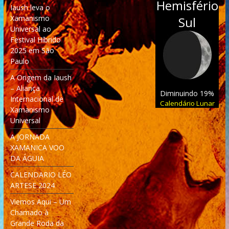
Hemisfério
Iaush leva o
Xamanismo
Sul
Universal ao
Festival Híbrido
2025 em São
Paulo
A Origem da Iaush
– Aliança
Diminuindo 19%
Internacional de
Calendário Lunar
Xamanismo
Universal
A JORNADA
XAMANICA VOO
DA ÁGUIA
CALENDARIO LÉO
ARTESE 2024
Viemos Aqui – Um
Chamado à
Grande Roda da