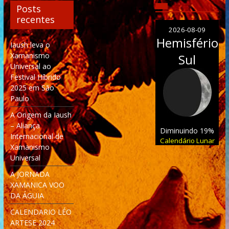
Posts
recentes
2026-08-09
Hemisfério
Iaush leva o
Xamanismo
Sul
Universal ao
Festival Híbrido
2025 em São
Paulo
A Origem da Iaush
– Aliança
Diminuindo 19%
Internacional de
Calendário Lunar
Xamanismo
Universal
A JORNADA
XAMANICA VOO
DA ÁGUIA
CALENDARIO LÉO
ARTESE 2024