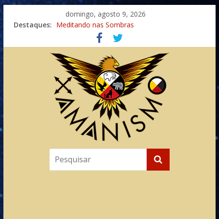
domingo, agosto 9, 2026
Destaques:
Meditando nas Sombras
Autosuficiência: A Jornada do Espírito Ancestral
Xamanismo Universal
Totens – Caminho Espiritual – Crescimento
Imaginação na Cura