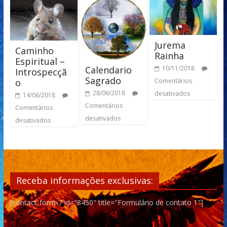
Jurema
Caminho
Rainha
Espiritual –
Calendario
10/11/2018
Introspecçã
Sagrado
o
Comentários
28/06/2018
desativados
14/06/2018
Comentários
Comentários
desativados
desativados
Receba informações exclusivas:
[contact-form-7 id="8450" title="Formulário de contato 1"]