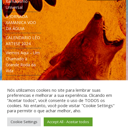
Xamanismo
Universal
A JORNADA
XAMANICA VOO
DA ÁGUIA
CALENDARIO LÉO
ARTESE 2024
Viemos Aqui – Um
Chamado à
Grande Roda da
Vida
Nós utilizamos cookies no site para lembrar suas
preferencias e melhorar a sua experiência. Clicando em
“Aceitar todos”, você consente o uso de TODOS os
cookies. No entanto, você pode visitar "Cookie Settings"
Desenvolvido: Moleculas4D - Engenharia Espacial e
para permitir o que achar melhor, aho.
Tecnologia [moleculas4d.com.br]
Cookie Settings
Accept All - Aceitar todos