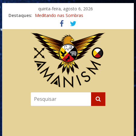
quinta-feira, agosto 6, 2026
Destaques:
Meditando nas Sombras
Autosuficiência: A Jornada do Espírito Ancestral
Xamanismo Universal
Totens – Caminho Espiritual – Crescimento
Imaginação na Cura