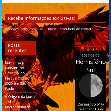
Receba informações exclusivas:
[contact-form-7 id="8450" title="Formulário de contato 1"]
Posts
recentes
2026-08-06
Hemisfério
Iaush leva o
Xamanismo
Sul
Universal ao
Festival Híbrido
2025 em São
Paulo
A Origem da Iaush
– Aliança
Diminuindo 51%
Internacional de
Calendário Lunar