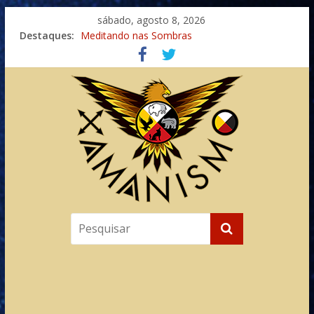
sábado, agosto 8, 2026
Destaques:
Meditando nas Sombras
Autosuficiência: A Jornada do Espírito Ancestral
Xamanismo Universal
Totens – Caminho Espiritual – Crescimento
Imaginação na Cura