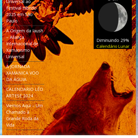
Universal ao
Festival Híbrido
2025 em São
Paulo
A Origem da Iaush
– Aliança
Diminuindo 29%
Internacional de
Calendário Lunar
Xamanismo
Universal
A JORNADA
XAMANICA VOO
DA ÁGUIA
CALENDARIO LÉO
ARTESE 2024
Viemos Aqui – Um
Chamado à
Grande Roda da
Vida