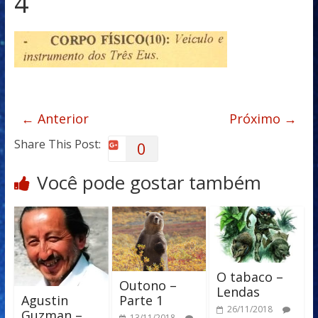
4
← Anterior
Próximo →
Share This Post:
0
Você pode gostar também
O tabaco –
Outono –
Lendas
Parte 1
Agustin
26/11/2018
Guzman –
13/11/2018