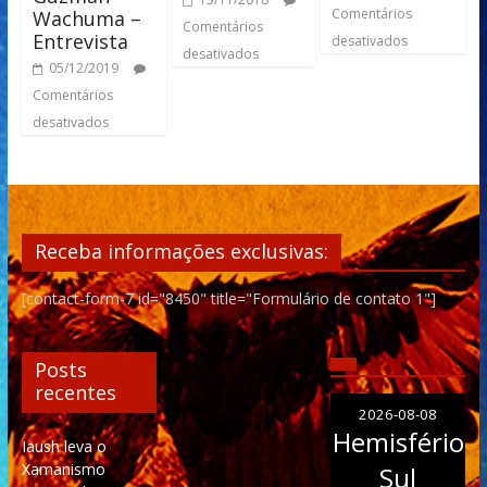
Comentários
Wachuma –
Comentários
Entrevista
desativados
desativados
05/12/2019
Comentários
desativados
Receba informações exclusivas:
[contact-form-7 id="8450" title="Formulário de contato 1"]
Posts
recentes
2026-08-08
Hemisfério
Iaush leva o
Xamanismo
Sul