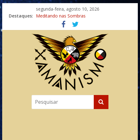
segunda-feira, agosto 10, 2026
Destaques:
Meditando nas Sombras
Autosuficiência: A Jornada do Espírito Ancestral
Xamanismo Universal
Totens – Caminho Espiritual – Crescimento
Imaginação na Cura