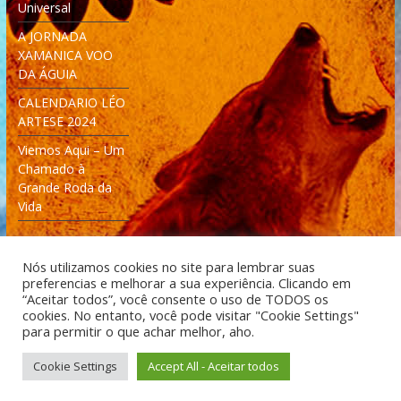
Universal
A JORNADA
XAMANICA VOO
DA ÁGUIA
CALENDARIO LÉO
ARTESE 2024
Viemos Aqui – Um
Chamado à
Grande Roda da
Vida
Nós utilizamos cookies no site para lembrar suas
preferencias e melhorar a sua experiência. Clicando em
“Aceitar todos”, você consente o uso de TODOS os
cookies. No entanto, você pode visitar "Cookie Settings"
Desenvolvido: Moleculas4D - Engenharia Espacial e
para permitir o que achar melhor, aho.
Tecnologia [moleculas4d.com.br]
Cookie Settings
Accept All - Aceitar todos