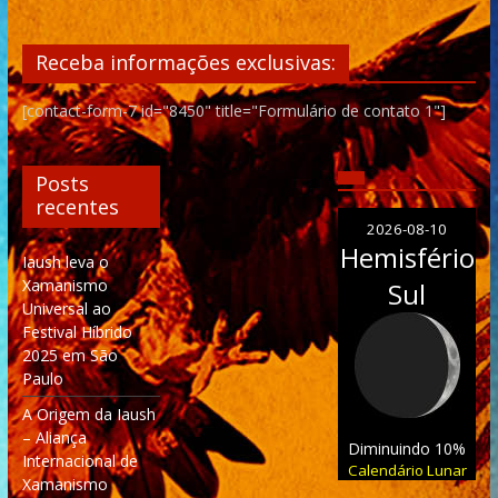
Receba informações exclusivas:
[contact-form-7 id="8450" title="Formulário de contato 1"]
Posts
recentes
2026-08-10
Hemisfério
Iaush leva o
Xamanismo
Sul
Universal ao
Festival Híbrido
2025 em São
Paulo
A Origem da Iaush
– Aliança
Diminuindo 10%
Internacional de
Calendário Lunar
Xamanismo