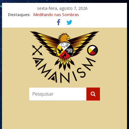
sexta-feira, agosto 7, 2026
Destaques:
Meditando nas Sombras
Autosuficiência: A Jornada do Espírito Ancestral
Xamanismo Universal
Totens – Caminho Espiritual – Crescimento
Imaginação na Cura