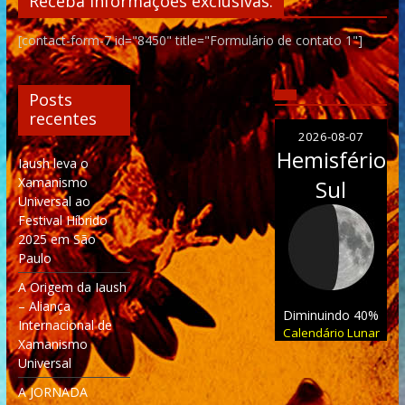
Receba informações exclusivas:
[contact-form-7 id="8450" title="Formulário de contato 1"]
Posts
recentes
2026-08-07
Hemisfério
Iaush leva o
Xamanismo
Sul
Universal ao
Festival Híbrido
2025 em São
Paulo
A Origem da Iaush
– Aliança
Diminuindo 40%
Internacional de
Calendário Lunar
Xamanismo
Universal
A JORNADA