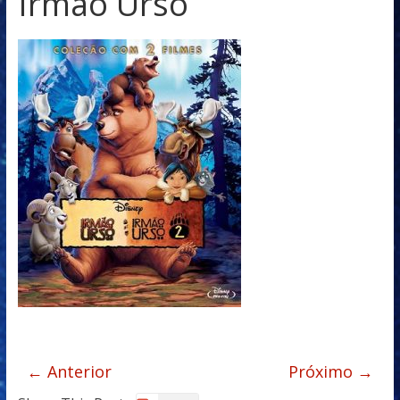
Irmão Urso
← Anterior
Próximo →