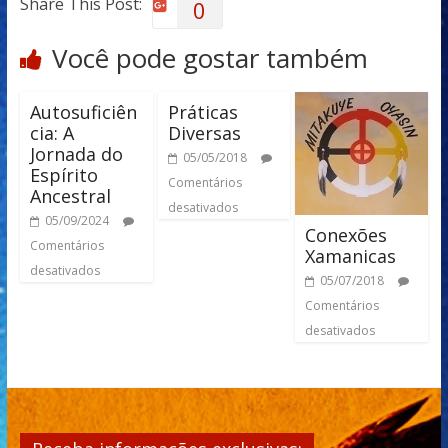
Share This Post:
0
Você pode gostar também
Autosuficiên
Práticas
cia: A
Diversas
Jornada do
05/05/2018
Espírito
Comentários
Ancestral
desativados
05/09/2024
Conexões
Comentários
Xamanicas
desativados
05/07/2018
Comentários
desativados