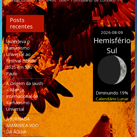
Posts
recentes
2026-08-09
Hemisfério
Iaush leva o
Xamanismo
Sul
Universal ao
Festival Híbrido
2025 em São
Paulo
A Origem da Iaush
– Aliança
Diminuindo 19%
Internacional de
Calendário Lunar
Xamanismo
Universal
A JORNADA
XAMANICA VOO
DA ÁGUIA