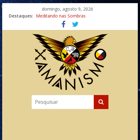
domingo, agosto 9, 2026
Destaques:
Meditando nas Sombras
Autosuficiência: A Jornada do Espírito Ancestral
Xamanismo Universal
Totens – Caminho Espiritual – Crescimento
Imaginação na Cura