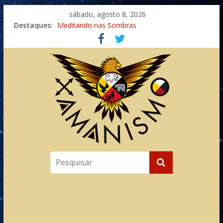
sábado, agosto 8, 2026
Destaques:
Meditando nas Sombras
Autosuficiência: A Jornada do Espírito Ancestral
Xamanismo Universal
Totens – Caminho Espiritual – Crescimento
Imaginação na Cura