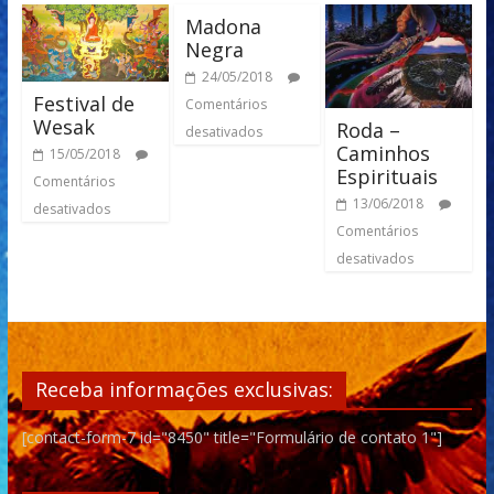
Madona
Negra
24/05/2018
Festival de
Comentários
Wesak
Roda –
desativados
Caminhos
15/05/2018
Espirituais
Comentários
13/06/2018
desativados
Comentários
desativados
Receba informações exclusivas:
[contact-form-7 id="8450" title="Formulário de contato 1"]