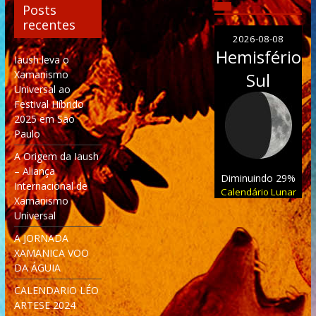
Posts
recentes
2026-08-08
Hemisfério
Iaush leva o
Xamanismo
Sul
Universal ao
Festival Híbrido
2025 em São
Paulo
A Origem da Iaush
– Aliança
Diminuindo 29%
Internacional de
Calendário Lunar
Xamanismo
Universal
A JORNADA
XAMANICA VOO
DA ÁGUIA
CALENDARIO LÉO
ARTESE 2024