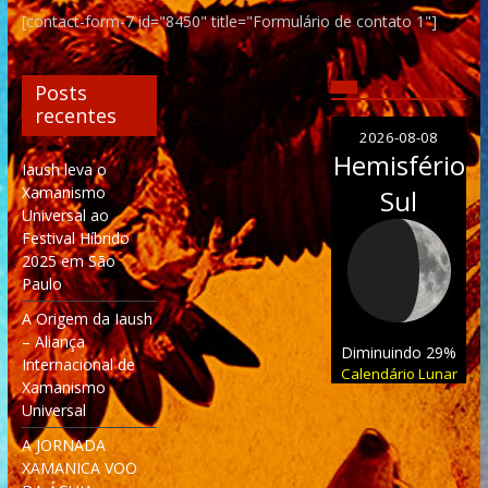
[contact-form-7 id="8450" title="Formulário de contato 1"]
Posts
recentes
2026-08-08
Hemisfério
Iaush leva o
Xamanismo
Sul
Universal ao
Festival Híbrido
2025 em São
Paulo
A Origem da Iaush
– Aliança
Diminuindo 29%
Internacional de
Calendário Lunar
Xamanismo
Universal
A JORNADA
XAMANICA VOO