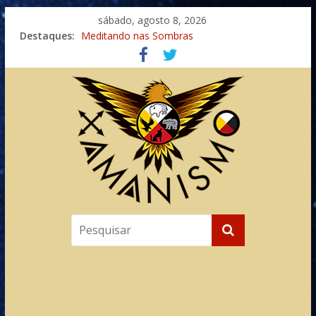
sábado, agosto 8, 2026
Destaques:
Meditando nas Sombras
Autosuficiência: A Jornada do Espírito Ancestral
Xamanismo Universal
Totens – Caminho Espiritual – Crescimento
Imaginação na Cura