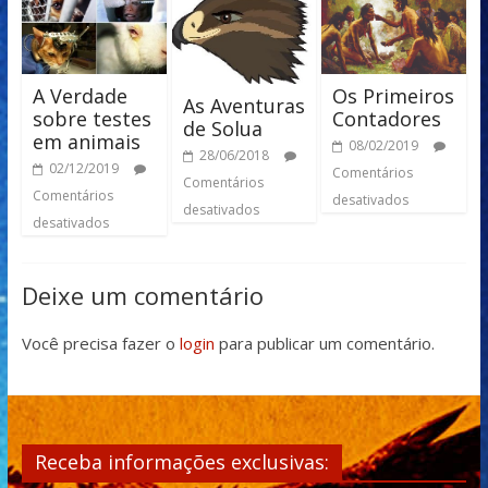
A Verdade
Os Primeiros
As Aventuras
sobre testes
Contadores
de Solua
em animais
08/02/2019
28/06/2018
02/12/2019
Comentários
Comentários
Comentários
desativados
desativados
desativados
Deixe um comentário
Você precisa fazer o
login
para publicar um comentário.
Receba informações exclusivas: