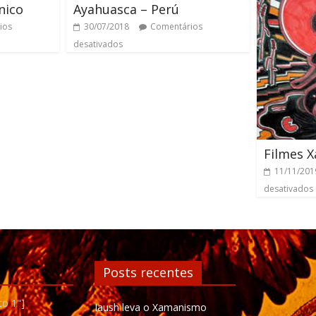
nico
Ayahuasca – Perú
ios
30/07/2018
Comentários
desativados
Filmes 
11/11/201
desativados
Posts recentes
to 1"]
Iaush leva o Xamanismo