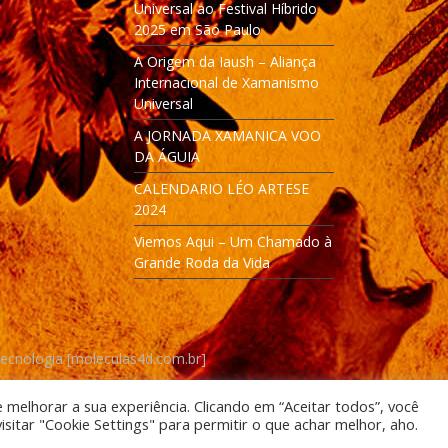
Universal ao Festival Híbrido
2025 em São Paulo
A Origem da Iaush – Aliança
Internacional de Xamanismo
Universal
A JORNADA XAMANICA VOO
DA ÁGUIA
CALENDARIO LÉO ARTESE
2024
Viemos Aqui – Um Chamado à
Grande Roda da Vida
Tecnologia [moleculas4d.com.br]
e melhorar a sua experiência. Clicando em “Aceitar todos”, você
itar "Cookie Settings" para permitir o que achar melhor, aho.