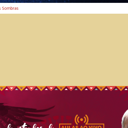
s Sombras
a: A Jornada do Espírito Ancestral
iversal
nho Espiritual – Crescimento
 Cura