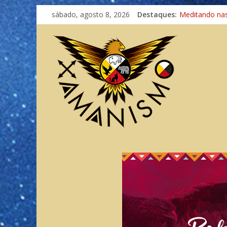
sábado, agosto 8, 2026
Destaques:
Meditando na
Autosuficiênci
Xamanismo Un
Totens – Cami
Imaginação na