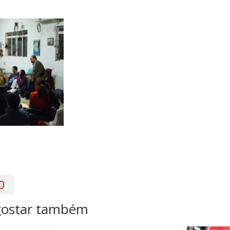
0
gostar também