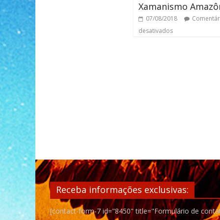
Xamanismo Amazô
07/08/2018
Comentár
desativados
Receba informações exclusivas:
[contact-form-7 id="8450" title="Formulário de conta