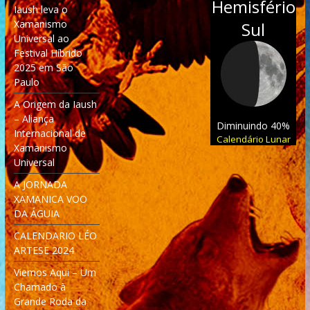
Hemisfério
Iaush leva o
Xamanismo
Sul
Universal ao
Festival Híbrido
2025 em São
Paulo
A Origem da Iaush
– Aliança
Diminuindo 40%
Internacional de
Calendário Lunar
Xamanismo
Universal
A JORNADA
XAMANICA VOO
DA ÁGUIA
CALENDARIO LÉO
ARTESE 2024
Viemos Aqui – Um
Chamado à
Grande Roda da