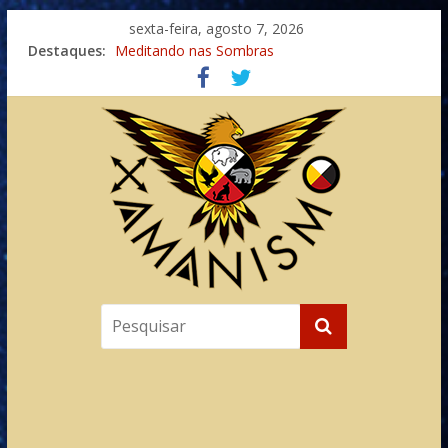
sexta-feira, agosto 7, 2026
Destaques:
Meditando nas Sombras
Autosuficiência: A Jornada do Espírito Ancestral
Xamanismo Universal
Totens – Caminho Espiritual – Crescimento
Imaginação na Cura