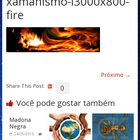
xamanismo-i3000x800-
fire
Próximo →
Share This Post:
0
Você pode gostar também
Madona
Negra
24/05/2018