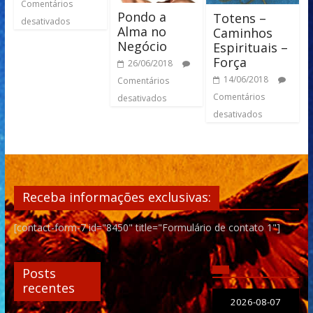
Comentários
Pondo a
Totens –
desativados
Alma no
Caminhos
Negócio
Espirituais –
Força
26/06/2018
14/06/2018
Comentários
Comentários
desativados
desativados
Receba informações exclusivas:
[contact-form-7 id="8450" title="Formulário de contato 1"]
Posts
recentes
2026-08-07