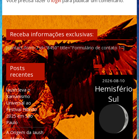
Você precisa fazer o
login
para publicar um comentário.
Receba informações exclusivas:
[contact-form-7 id="8450" title="Formulário de contato 1"]
Posts
recentes
2026-08-10
Hemisfério
Iaush leva o
Xamanismo
Sul
Universal ao
Festival Híbrido
2025 em São
Paulo
A Origem da Iaush
– Aliança