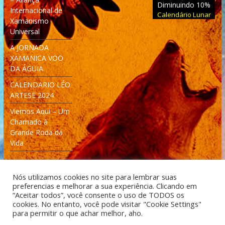
Diminuindo 10%
Internacional de
Calendário Lunar
Xamanismo
Universal
A JORNADA
XAMANICA VOO
DA ÁGUIA
CALENDARIO LÉO
ARTESE 2024
Viemos Aqui – Um
Chamado à
Grande Roda da
Vida
Nós utilizamos cookies no site para lembrar suas
preferencias e melhorar a sua experiência. Clicando em
“Aceitar todos”, você consente o uso de TODOS os
cookies. No entanto, você pode visitar "Cookie Settings"
Desenvolvido: Moleculas4D - Engenharia Espacial e
para permitir o que achar melhor, aho.
Tecnologia [moleculas4d.com.br]