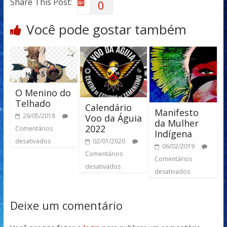
Share This Post:
0
Você pode gostar também
O Menino do
Telhado
Calendário
Manifesto
26/05/2018
Voo da Águia
da Mulher
2022
Comentários
Indígena
desativados
02/01/2020
06/02/2019
Comentários
Comentários
desativados
desativados
Deixe um comentário