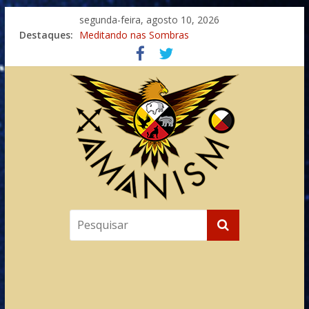
segunda-feira, agosto 10, 2026
Destaques:
Meditando nas Sombras
Autosuficiência: A Jornada do Espírito Ancestral
Xamanismo Universal
Totens – Caminho Espiritual – Crescimento
Imaginação na Cura