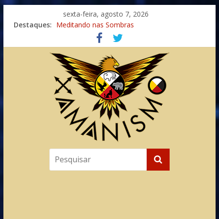
sexta-feira, agosto 7, 2026
Destaques:
Meditando nas Sombras
Autosuficiência: A Jornada do Espírito Ancestral
Xamanismo Universal
Totens – Caminho Espiritual – Crescimento
Imaginação na Cura