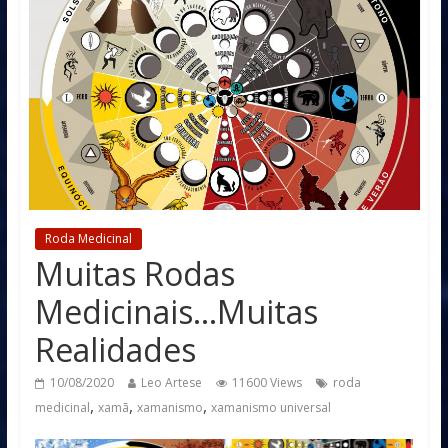
Roda Medicinal
Muitas Rodas
Medicinais…Muitas
Realidades
10/08/2020
Leo Artese
11600 Views
roda
,
,
,
medicinal
xamã
xamanismo
xamanismo universal