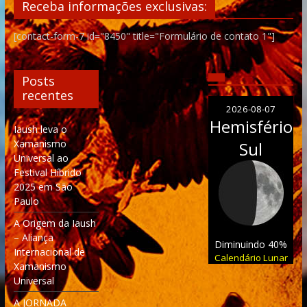
Receba informações exclusivas:
[contact-form-7 id="8450" title="Formulário de contato 1"]
Posts
recentes
2026-08-07
Hemisfério
Iaush leva o
Xamanismo
Sul
Universal ao
Festival Híbrido
2025 em São
Paulo
A Origem da Iaush
– Aliança
Diminuindo 40%
Internacional de
Calendário Lunar
Xamanismo
Universal
A JORNADA