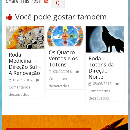
Share This Post:
0
Você pode gostar também
Os Quatro
Roda
Roda –
Ventos e os
Medicinal –
Totens da
Totens
Direção Sul –
Direção
03/06/2018
A Renovação
Norte
Comentários
01/06/2018
05/06/2018
desativados
Comentários
Comentários
desativados
desativados