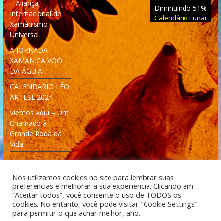
– Aliança
Diminuindo 51%
Internacional de
Calendário Lunar
Xamanismo
Universal
A JORNADA
XAMANICA VOO
DA ÁGUIA
CALENDARIO LÉO
ARTESE 2024
Viemos Aqui – Um
Chamado à
Grande Roda da
Vida
Nós utilizamos cookies no site para lembrar suas
preferencias e melhorar a sua experiência. Clicando em
“Aceitar todos”, você consente o uso de TODOS os
cookies. No entanto, você pode visitar "Cookie Settings"
Desenvolvido: Moleculas4D - Engenharia Espacial e
para permitir o que achar melhor, aho.
Tecnologia [moleculas4d.com.br]