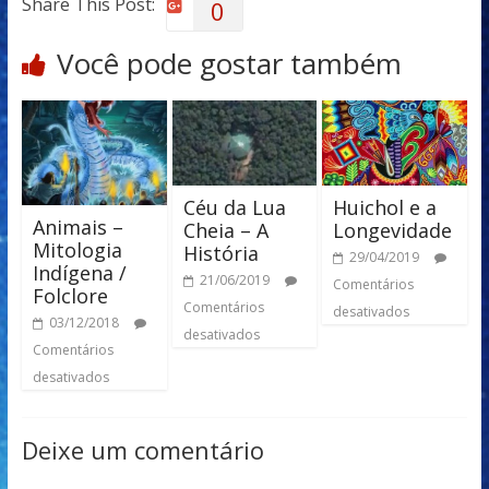
Share This Post:
0
Você pode gostar também
Céu da Lua
Huichol e a
Animais –
Cheia – A
Longevidade
Mitologia
História
29/04/2019
Indígena /
21/06/2019
Comentários
Folclore
Comentários
desativados
03/12/2018
desativados
Comentários
desativados
Deixe um comentário