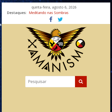
quinta-feira, agosto 6, 2026
Destaques:
Meditando nas Sombras
Autosuficiência: A Jornada do Espírito Ancestral
Xamanismo Universal
Totens – Caminho Espiritual – Crescimento
Imaginação na Cura