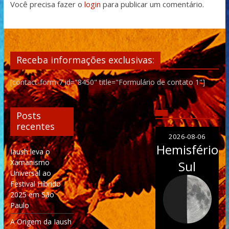
Você precisa fazer o
login
para publicar um comentário.
Receba informações exclusivas:
[contact-form-7 id="8450" title="Formulário de contato 1"]
Posts
recentes
2026-08-06
Hemisfério
Iaush leva o
Xamanismo
Sul
Universal ao
Festival Híbrido
2025 em São
Paulo
A Origem da Iaush