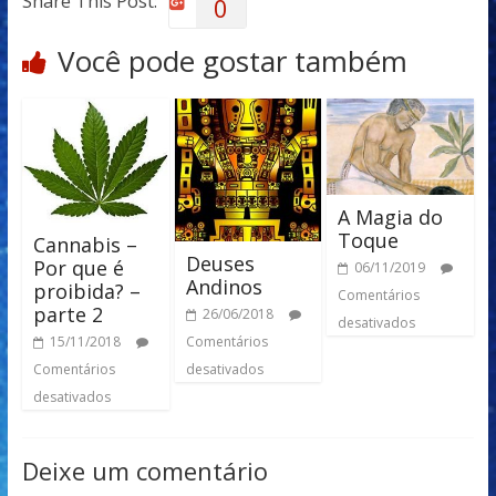
Share This Post:
0
Você pode gostar também
A Magia do
Toque
Cannabis –
Deuses
Por que é
06/11/2019
Andinos
proibida? –
Comentários
parte 2
26/06/2018
desativados
Comentários
15/11/2018
desativados
Comentários
desativados
Deixe um comentário