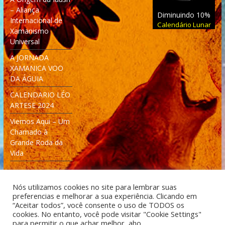
– Aliança
Diminuindo 10%
Internacional de
Calendário Lunar
Xamanismo
Universal
A JORNADA
XAMANICA VOO
DA ÁGUIA
CALENDARIO LÉO
ARTESE 2024
Viemos Aqui – Um
Chamado à
Grande Roda da
Vida
Nós utilizamos cookies no site para lembrar suas
preferencias e melhorar a sua experiência. Clicando em
“Aceitar todos”, você consente o uso de TODOS os
cookies. No entanto, você pode visitar "Cookie Settings"
Desenvolvido: Moleculas4D - Engenharia Espacial e
para permitir o que achar melhor, aho.