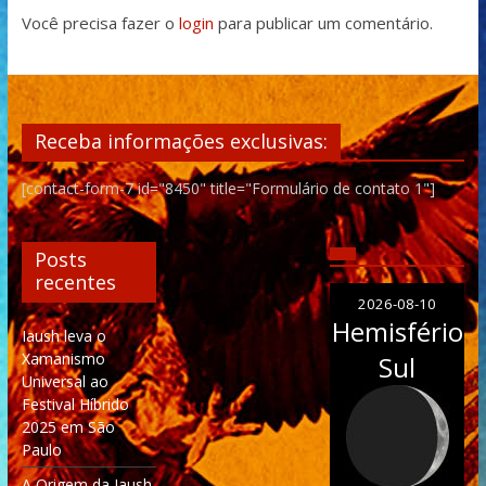
Você precisa fazer o
login
para publicar um comentário.
Receba informações exclusivas:
[contact-form-7 id="8450" title="Formulário de contato 1"]
Posts
recentes
2026-08-10
Hemisfério
Iaush leva o
Xamanismo
Sul
Universal ao
Festival Híbrido
2025 em São
Paulo
A Origem da Iaush