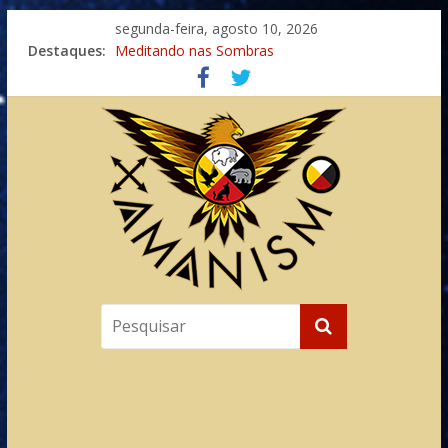
segunda-feira, agosto 10, 2026
Destaques:
Meditando nas Sombras
Autosuficiência: A Jornada do Espírito Ancestral
Xamanismo Universal
Totens – Caminho Espiritual – Crescimento
Imaginação na Cura