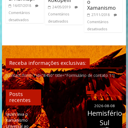
o
16/07/2018
Xamanismo
24/05/2019
Comentários
Comentários
27/11/2018
desativados
desativados
Comentários
desativados
Receba informações exclusivas:
[contact-form-7 id="8450" title="Formulário de contato 1"]
Posts
recentes
2026-08-08
Hemisfério
Iaush leva o
Xamanismo
Sul
Universal ao