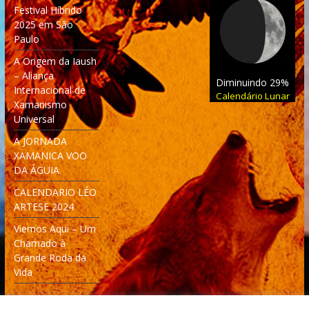
Festival Híbrido
2025 em São
Paulo
A Origem da Iaush
– Aliança
Diminuindo 29%
Internacional de
Calendário Lunar
Xamanismo
Universal
A JORNADA
XAMANICA VOO
DA ÁGUIA
CALENDARIO LÉO
ARTESE 2024
Viemos Aqui – Um
Chamado à
Grande Roda da
Vida