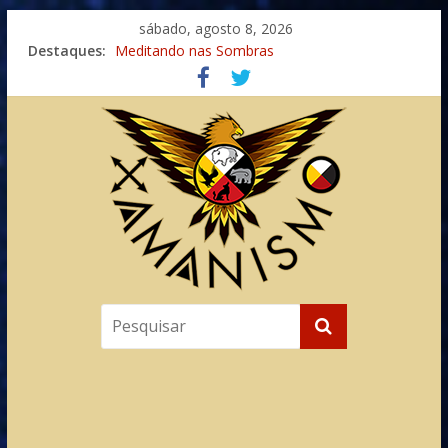
sábado, agosto 8, 2026
Destaques:
Meditando nas Sombras
Autosuficiência: A Jornada do Espírito Ancestral
Xamanismo Universal
Totens – Caminho Espiritual – Crescimento
Imaginação na Cura