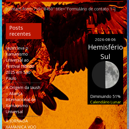
[contact-form-7 id="8450" title="Formulário de contato 1"]
Posts
recentes
2026-08-06
Hemisfério
Iaush leva o
Xamanismo
Sul
Universal ao
Festival Híbrido
2025 em São
Paulo
A Origem da Iaush
– Aliança
Diminuindo 51%
Internacional de
Calendário Lunar
Xamanismo
Universal
A JORNADA
XAMANICA VOO