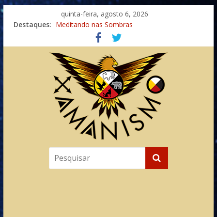
quinta-feira, agosto 6, 2026
Destaques:
Meditando nas Sombras
Autosuficiência: A Jornada do Espírito Ancestral
Xamanismo Universal
Totens – Caminho Espiritual – Crescimento
Imaginação na Cura