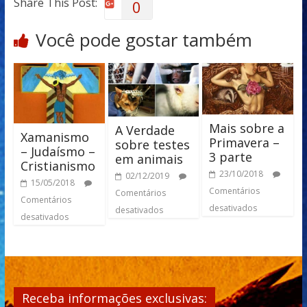
Share This Post:
0
Você pode gostar também
Mais sobre a
A Verdade
Xamanismo
Primavera –
sobre testes
– Judaísmo –
3 parte
em animais
Cristianismo
23/10/2018
02/12/2019
15/05/2018
Comentários
Comentários
Comentários
desativados
desativados
desativados
Receba informações exclusivas: