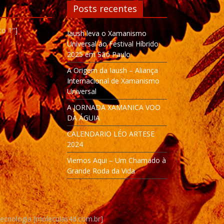
Posts recentes
to 1"]
Iaush leva o Xamanismo
Universal ao Festival Híbrido
2025 em São Paulo
A Origem da Iaush – Aliança
Internacional de Xamanismo
Universal
A JORNADA XAMANICA VOO
DA ÁGUIA
CALENDARIO LÉO ARTESE
2024
Viemos Aqui – Um Chamado à
Grande Roda da Vida
Tecnologia [moleculas4d.com.br]