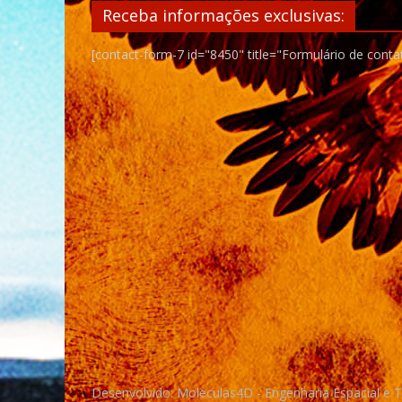
Receba informações exclusivas:
[contact-form-7 id="8450" title="Formulário de conta
Desenvolvido: Moleculas4D - Engenharia Espacial e 