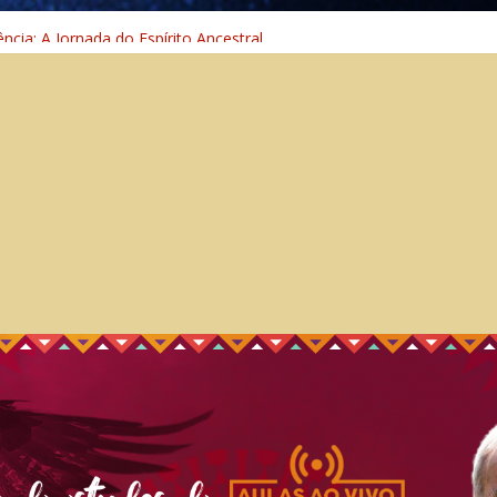
o nas Sombras
ência: A Jornada do Espírito Ancestral
 Universal
Caminho Espiritual – Crescimento
o na Cura