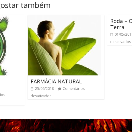
gostar também
Roda – 
Terra
01/05/201
desativados
FARMÁCIA NATURAL
25/06/2018
Comentários
ios
desativados