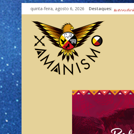
quinta-feira, agosto 6, 2026
Destaques:
Meditand
Autosufici
Xamanismo
Totens – 
Imaginaçã