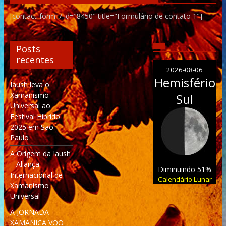
[contact-form-7 id="8450" title="Formulário de contato 1"]
Posts
recentes
2026-08-06
Hemisfério
Iaush leva o
Xamanismo
Sul
Universal ao
Festival Híbrido
2025 em São
Paulo
A Origem da Iaush
– Aliança
Diminuindo 51%
Internacional de
Calendário Lunar
Xamanismo
Universal
A JORNADA
XAMANICA VOO