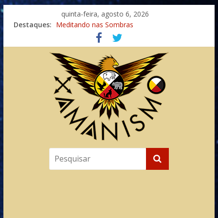
quinta-feira, agosto 6, 2026
Destaques:
Meditando nas Sombras
Autosuficiência: A Jornada do Espírito Ancestral
Xamanismo Universal
Totens – Caminho Espiritual – Crescimento
Imaginação na Cura