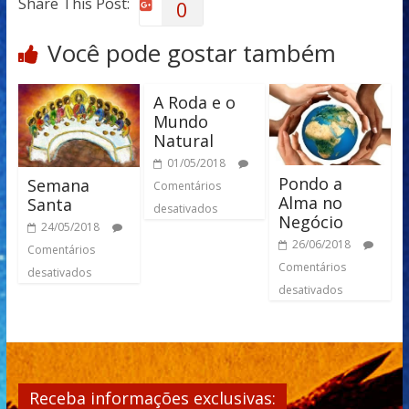
Share This Post:
0
Você pode gostar também
A Roda e o
Mundo
Natural
01/05/2018
Pondo a
Semana
Comentários
Alma no
Santa
desativados
Negócio
24/05/2018
26/06/2018
Comentários
Comentários
desativados
desativados
Receba informações exclusivas: