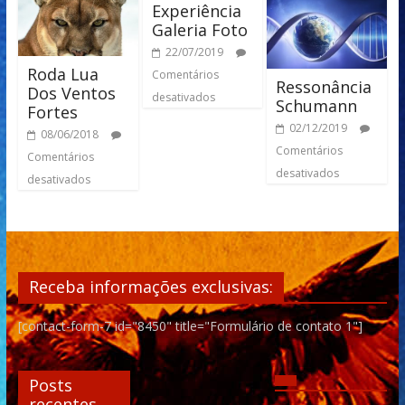
Experiência
Galeria Foto
22/07/2019
Roda Lua
Comentários
Ressonância
Dos Ventos
desativados
Schumann
Fortes
02/12/2019
08/06/2018
Comentários
Comentários
desativados
desativados
Receba informações exclusivas:
[contact-form-7 id="8450" title="Formulário de contato 1"]
Posts
recentes