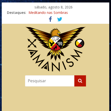
sábado, agosto 8, 2026
Destaques:
Meditando nas Sombras
Autosuficiência: A Jornada do Espírito Ancestral
Xamanismo Universal
Totens – Caminho Espiritual – Crescimento
Imaginação na Cura