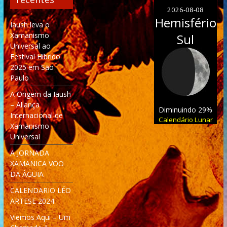
2026-08-08
Hemisfério
Iaush leva o
Xamanismo
Sul
Universal ao
Festival Híbrido
2025 em São
Paulo
A Origem da Iaush
– Aliança
Diminuindo 29%
Internacional de
Calendário Lunar
Xamanismo
Universal
A JORNADA
XAMANICA VOO
DA ÁGUIA
CALENDARIO LÉO
ARTESE 2024
Viemos Aqui – Um