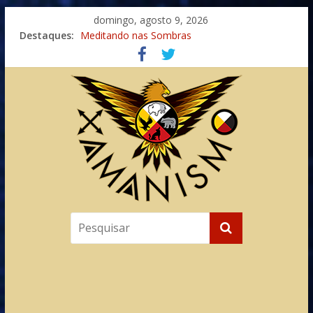
domingo, agosto 9, 2026
Destaques:
Meditando nas Sombras
Autosuficiência: A Jornada do Espírito Ancestral
Xamanismo Universal
Totens – Caminho Espiritual – Crescimento
Imaginação na Cura