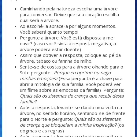
Caminhando pela natureza escolha uma árvore
para conversar. Deixe que seu coração escolha
qual será a arvore.
Ao escolhê-la abrace-a por alguns momentos.
Você saberá quanto tempo!
Pergunte a árvore: Você está disposta a me
ouvir? (caso você sinta a resposta negativa, a
árvore poderá estar doente)
Assim que obtiver a resposta, coloque ao pé da
árvore, tabaco ou farinha de milho.
Sente-se de costas para a árvore olhando para o
Sul e pergunte :
Porque eu oprimo ou nego
minhas emoções?
(Essa pergunta é a chave para
abrir a mitologia de sua família. Você poderá ver
um filme sobre as emoções da família) Pergunte:
Quais são os sistemas de crença que recebi desta
família?
Após a resposta, levante-se dando uma volta na
árvore, no sentido horário, sentando-se de frente
para o Norte e pergunte:
Quais são os sistemas
de crença que bloqueiam a minha inspiração?
(os
dogmas e as regras)
Após a resposta, levante-se dando uma volta no