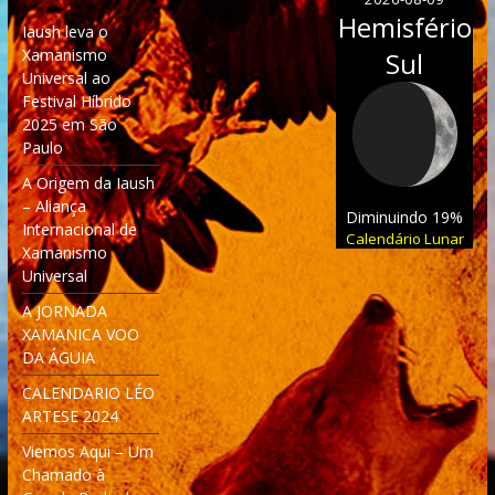
Hemisfério
Iaush leva o
Xamanismo
Sul
Universal ao
Festival Híbrido
2025 em São
Paulo
A Origem da Iaush
– Aliança
Diminuindo 19%
Internacional de
Calendário Lunar
Xamanismo
Universal
A JORNADA
XAMANICA VOO
DA ÁGUIA
CALENDARIO LÉO
ARTESE 2024
Viemos Aqui – Um
Chamado à