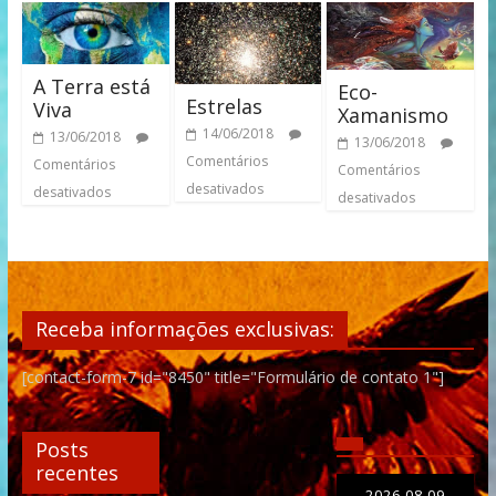
A Terra está
Eco-
Estrelas
Viva
Xamanismo
14/06/2018
13/06/2018
13/06/2018
Comentários
Comentários
Comentários
desativados
desativados
desativados
Receba informações exclusivas:
[contact-form-7 id="8450" title="Formulário de contato 1"]
Posts
recentes
2026-08-09