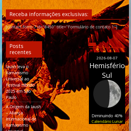
Receba informações exclusivas:
[contact-form-7 id="8450" title="Formulário de contato 1"]
Posts
recentes
2026-08-07
Hemisfério
Iaush leva o
Xamanismo
Sul
Universal ao
Festival Híbrido
2025 em São
Paulo
A Origem da Iaush
– Aliança
Diminuindo 40%
Internacional de
Calendário Lunar
Xamanismo