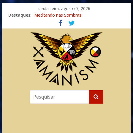
sexta-feira, agosto 7, 2026
Destaques:
Meditando nas Sombras
Autosuficiência: A Jornada do Espírito Ancestral
Xamanismo Universal
Totens – Caminho Espiritual – Crescimento
Imaginação na Cura