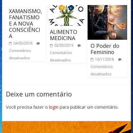
XAMANISMO,
FANATISMO
E A NOVA
CONSCIÊNCI
ALIMENTO
A
MEDICINA
04/05/2018
O Poder do
02/05/2019
Comentários
Feminino
Comentários
desativados
16/11/2018
desativados
Comentários
desativados
Deixe um comentário
Você precisa fazer o
login
para publicar um comentário.