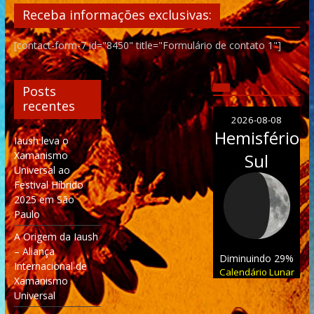
Receba informações exclusivas:
[contact-form-7 id="8450" title="Formulário de contato 1"]
Posts
recentes
2026-08-08
Hemisfério
Iaush leva o
Xamanismo
Sul
Universal ao
Festival Híbrido
2025 em São
Paulo
A Origem da Iaush
– Aliança
Diminuindo 29%
Internacional de
Calendário Lunar
Xamanismo
Universal