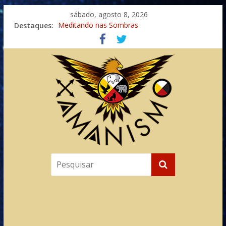
sábado, agosto 8, 2026
Destaques:
Meditando nas Sombras
Autosuficiência: A Jornada do Espírito Ancestral
Xamanismo Universal
Totens – Caminho Espiritual – Crescimento
Imaginação na Cura