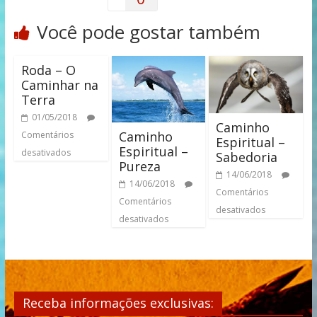
Você pode gostar também
Roda – O
Caminhar na
Terra
01/05/2018
Caminho
Caminho
Comentários
Espiritual –
Espiritual –
desativados
Sabedoria
Pureza
14/06/2018
14/06/2018
Comentários
Comentários
desativados
desativados
Receba informações exclusivas: