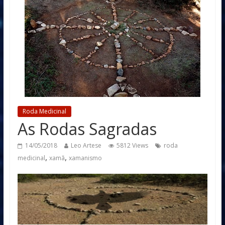
Roda Medicinal
As Rodas Sagradas
14/05/2018
Leo Artese
5812 Views
roda
,
,
medicinal
xamã
xamanismo