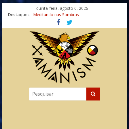
quinta-feira, agosto 6, 2026
Destaques:
Meditando nas Sombras
Autosuficiência: A Jornada do Espírito Ancestral
Xamanismo Universal
Totens – Caminho Espiritual – Crescimento
Imaginação na Cura