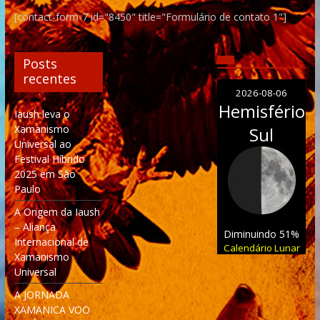
[contact-form-7 id="8450" title="Formulário de contato 1"]
Posts
recentes
2026-08-06
Hemisfério
Iaush leva o
Xamanismo
Sul
Universal ao
Festival Híbrido
2025 em São
Paulo
A Origem da Iaush
– Aliança
Diminuindo 51%
Internacional de
Calendário Lunar
Xamanismo
Universal
A JORNADA
XAMANICA VOO