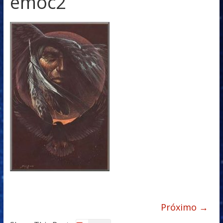
emoc2
Próximo →