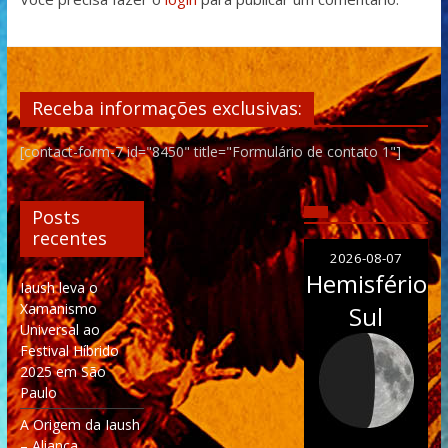
Receba informações exclusivas:
[contact-form-7 id="8450" title="Formulário de contato 1"]
Posts
recentes
2026-08-07
Hemisfério
Iaush leva o
Xamanismo
Sul
Universal ao
Festival Híbrido
2025 em São
Paulo
A Origem da Iaush
– Aliança