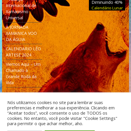
Diminuindo 40%
Internacional de
Calendário Lunar
Xamanismo
Universal
A JORNADA
XAMANICA VOO
DA ÁGUIA
CALENDARIO LÉO
ARTESE 2024
Viemos Aqui – Um
Chamado à
Grande Roda da
Vida
Nós utilizamos cookies no site para lembrar suas
preferencias e melhorar a sua experiência. Clicando em
“Aceitar todos”, você consente o uso de TODOS os
cookies. No entanto, você pode visitar "Cookie Settings"
Desenvolvido: Moleculas4D - Engenharia Espacial e
para permitir o que achar melhor, aho.
Tecnologia [moleculas4d.com.br]