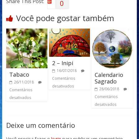
Share This Post:
0
Você pode gostar também
2 – Inipi
16/07/2018
Tabaco
Calendario
Comentários
Sagrado
26/11/2018
desativados
28/06/2018
Comentários
Comentários
desativados
desativados
Deixe um comentário
Você precisa fazer o
login
para publicar um comentário.