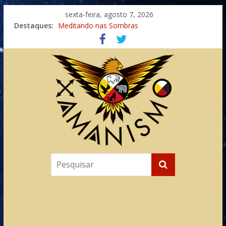
sexta-feira, agosto 7, 2026
Destaques:
Meditando nas Sombras
Autosuficiência: A Jornada do Espírito Ancestral
Xamanismo Universal
Totens – Caminho Espiritual – Crescimento
Imaginação na Cura