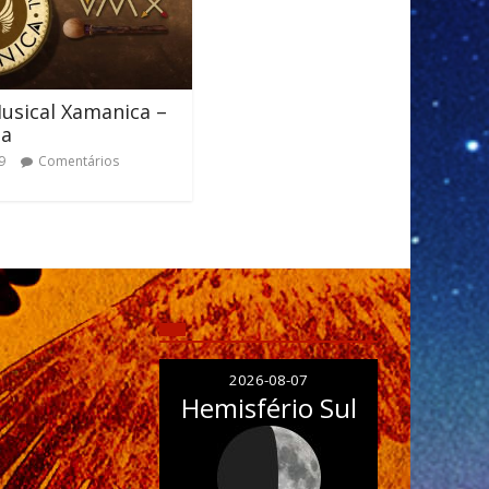
usical Xamanica –
ia
9
Comentários
2026-08-07
Hemisfério Sul