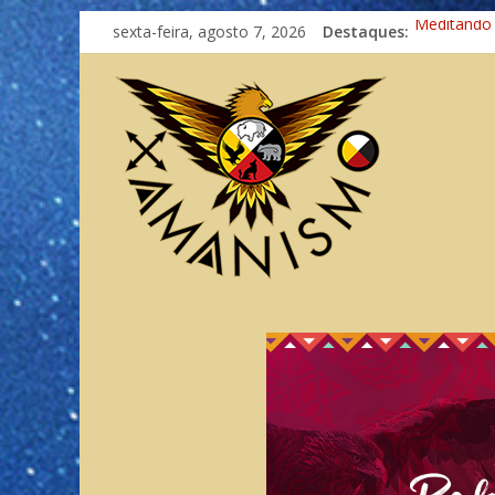
sexta-feira, agosto 7, 2026
Destaques:
Meditando
Autosuficiê
Xamanismo
Totens – C
Imaginação