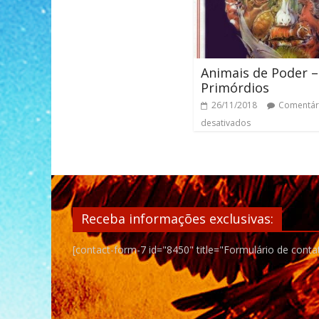
Animais de Poder –
Primórdios
26/11/2018
Comentár
desativados
Receba informações exclusivas:
[contact-form-7 id="8450" title="Formulário de conta