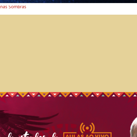
 nas Sombras
ncia: A Jornada do Espírito Ancestral
 Universal
aminho Espiritual – Crescimento
 na Cura