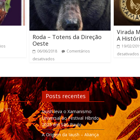
Virada M
Roda – Totens da Direção
A Histór
Oeste
ios
19/02/201
06/06/2018
Comentários
desativados
desativados
Posts recentes
to 1"]
Iaush leva o Xamanismo
Universal ao Festival Híbrido
2025 em São Paulo
A Origem da Iaush – Aliança