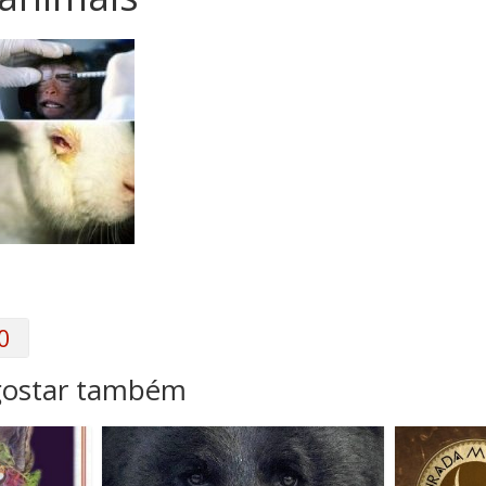
0
gostar também