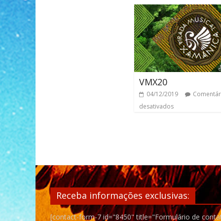
VMX20
04/12/2019
Comentár
desativados
Receba informações exclusivas:
[contact-form-7 id="8450" title="Formulário de conta