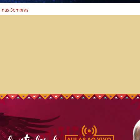
o na Cura
o nas Sombras
ência: A Jornada do Espírito Ancestral
 Universal
Caminho Espiritual – Crescimento