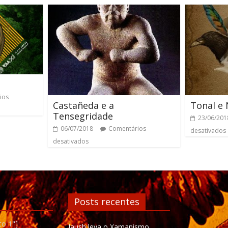
ios
Castañeda e a
Tonal e
Tensegridade
23/06/201
06/07/2018
Comentários
desativados
desativados
Posts recentes
to 1"]
Iaush leva o Xamanismo