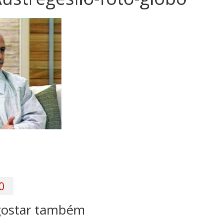
0
gostar também