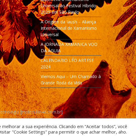
Universal ao Festival Híbrido
2025 em São Paulo
A Origem da Iaush – Aliança
Internacional de Xamanismo
Universal
A JORNADA XAMANICA VOO
DA ÁGUIA
CALENDARIO LÉO ARTESE
2024
Viemos Aqui – Um Chamado à
Grande Roda da Vida
Tecnologia [moleculas4d.com.br]
e melhorar a sua experiência. Clicando em “Aceitar todos”, você
itar "Cookie Settings" para permitir o que achar melhor, aho.