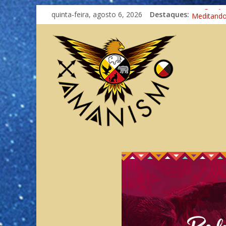
quinta-feira, agosto 6, 2026
Destaques:
Imaginaçã
Meditand
Autosufici
Xamanismo
Totens – 