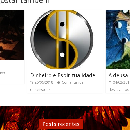
gostar também
ios
Dinheiro e Espiritualidade
A deusa 
26/06/2018
Comentários
04/02/201
desativados
desativados
Posts recentes