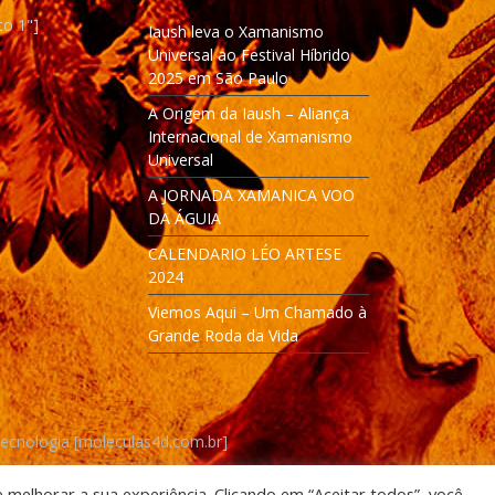
to 1"]
Iaush leva o Xamanismo
Universal ao Festival Híbrido
2025 em São Paulo
A Origem da Iaush – Aliança
Internacional de Xamanismo
Universal
A JORNADA XAMANICA VOO
DA ÁGUIA
CALENDARIO LÉO ARTESE
2024
Viemos Aqui – Um Chamado à
Grande Roda da Vida
Tecnologia [moleculas4d.com.br]
e melhorar a sua experiência. Clicando em “Aceitar todos”, você