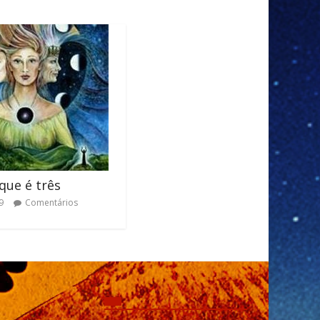
que é três
9
Comentários