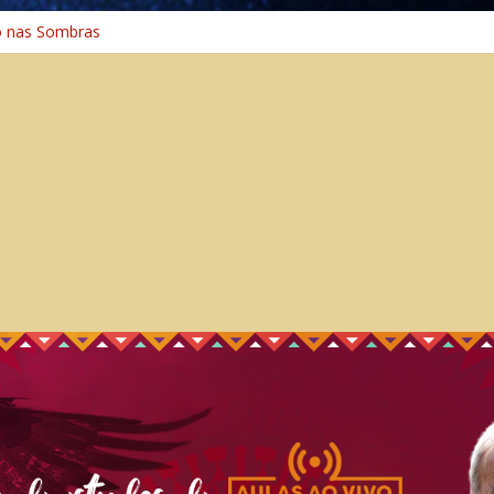
o nas Sombras
ência: A Jornada do Espírito Ancestral
 Universal
Caminho Espiritual – Crescimento
o na Cura