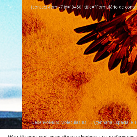
[contact-form-7 id="8450" title="Formulário de conta
Desenvolvido: Moleculas4D - Engenharia Espacial e 
Nós utilizamos cookies no site para lembrar suas preferencias 