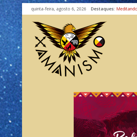
quinta-feira, agosto 6, 2026
Destaques:
Meditand
Autosufici
Xamanismo
Totens – 
Imaginaçã