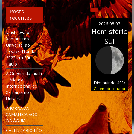
Posts
recentes
2026-08-07
Hemisfério
Iaush leva o
Xamanismo
Sul
Universal ao
Festival Híbrido
2025 em São
Paulo
A Origem da Iaush
– Aliança
Diminuindo 40%
Internacional de
Calendário Lunar
Xamanismo
Universal
A JORNADA
XAMANICA VOO
DA ÁGUIA
CALENDARIO LÉO