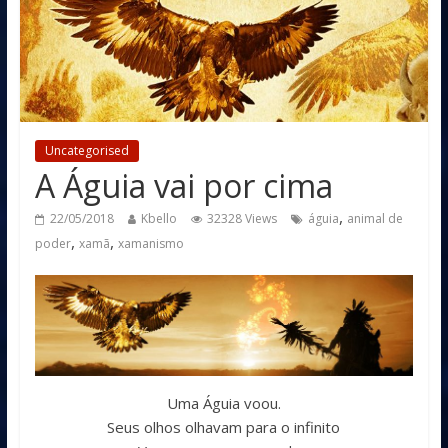
Uncategorised
A Águia vai por cima
,
22/05/2018
Kbello
32328 Views
águia
animal de
,
,
poder
xamã
xamanismo
Uma Águia voou.
Seus olhos olhavam para o infinito