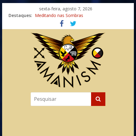
sexta-feira, agosto 7, 2026
Imaginação na Cura
Destaques:
Meditando nas Sombras
Autosuficiência: A Jornada do Espírito Ancestral
Xamanismo Universal
Totens – Caminho Espiritual – Crescimento