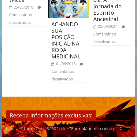
Jornada do
25/05/2018
Espírito
Comentários
Ancestral
desativados
ACHANDO
05/09/2024
SUA
Comentários
POSIÇÃO
desativados
INICIAL NA
RODA
MEDICINAL
01/06/2018
Comentários
desativados
Receba informações exclusivas:
[contact-form-7 id="8450" title="Formulário de contato 1"]