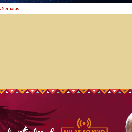
s Sombras
a: A Jornada do Espírito Ancestral
iversal
nho Espiritual – Crescimento
 Cura