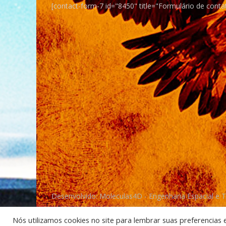
[contact-form-7 id="8450" title="Formulário de conta
Desenvolvido: Moleculas4D - Engenharia Espacial e 
Nós utilizamos cookies no site para lembrar suas preferencias 