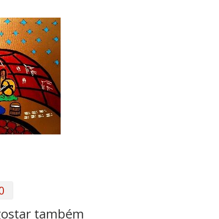
0
gostar também