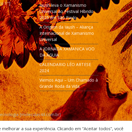
to 1"]
Iaush leva o Xamanismo
Universal ao Festival Híbrido
2025 em São Paulo
A Origem da Iaush – Aliança
Internacional de Xamanismo
Universal
A JORNADA XAMANICA VOO
DA ÁGUIA
CALENDARIO LÉO ARTESE
2024
Viemos Aqui – Um Chamado à
Grande Roda da Vida
Tecnologia [moleculas4d.com.br]
e melhorar a sua experiência. Clicando em “Aceitar todos”, você