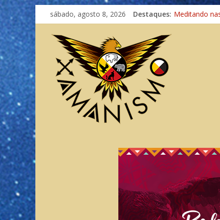
sábado, agosto 8, 2026
Destaques:
Meditando na
Autosuficiênci
Xamanismo Un
Totens – Cami
Imaginação na