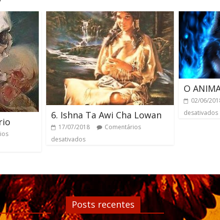
O ANIM
02/06/201
desativados
6. Ishna Ta Awi Cha Lowan
rio
17/07/2018
Comentários
ios
desativados
Posts recentes