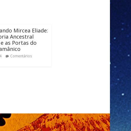
ando Mircea Eliade:
ria Ancestral
 e as Portas do
Xamânico
4
Comentários