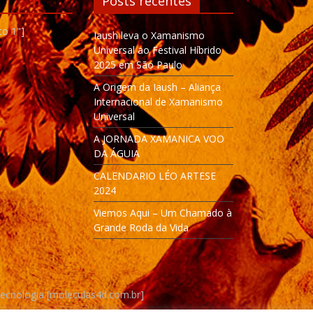
Posts recentes
to 1"]
Iaush leva o Xamanismo
Universal ao Festival Híbrido
2025 em São Paulo
A Origem da Iaush – Aliança
Internacional de Xamanismo
Universal
A JORNADA XAMANICA VOO
DA ÁGUIA
CALENDARIO LÉO ARTESE
2024
Viemos Aqui – Um Chamado à
Grande Roda da Vida
Tecnologia [moleculas4d.com.br]