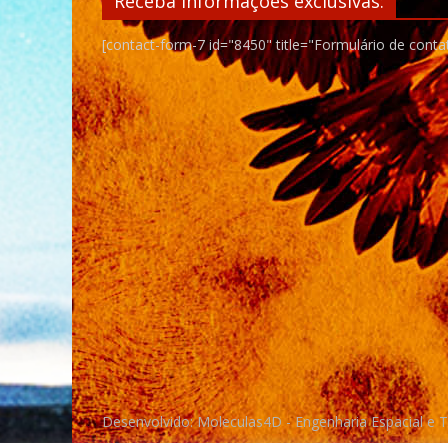
Receba informações exclusivas:
[contact-form-7 id="8450" title="Formulário de conta
Desenvolvido: Moleculas4D - Engenharia Espacial e 