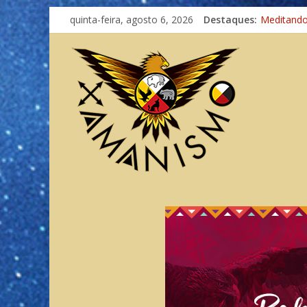
quinta-feira, agosto 6, 2026
Destaques:
Meditand
Autosufici
Xamanismo
Totens – 
Imaginaçã