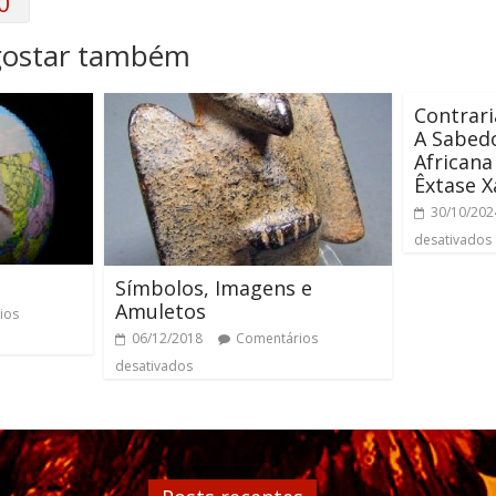
0
gostar também
Contrari
A Sabedo
Africana
Êxtase 
30/10/202
desativados
Símbolos, Imagens e
Amuletos
ios
06/12/2018
Comentários
desativados