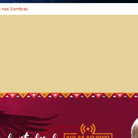
o nas Sombras
ência: A Jornada do Espírito Ancestral
 Universal
Caminho Espiritual – Crescimento
o na Cura