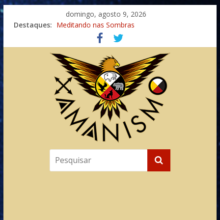
domingo, agosto 9, 2026
Destaques:
Meditando nas Sombras
Autosuficiência: A Jornada do Espírito Ancestral
Xamanismo Universal
Totens – Caminho Espiritual – Crescimento
Imaginação na Cura