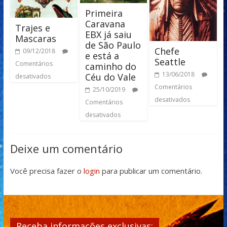
Primeira
Caravana
Trajes e
EBX já saiu
Mascaras
de São Paulo
Chefe
09/12/2018
e está a
Seattle
Comentários
caminho do
13/06/2018
Céu do Vale
desativados
Comentários
25/10/2019
desativados
Comentários
desativados
Deixe um comentário
Você precisa fazer o
login
para publicar um comentário.
Receba informações exclusivas: