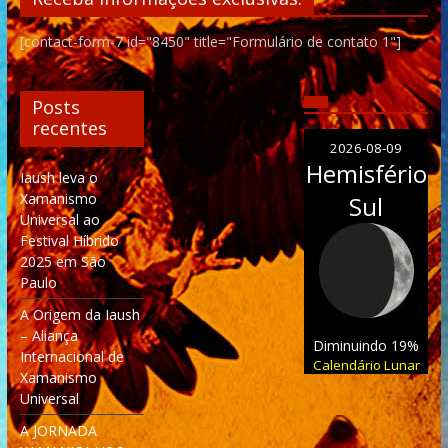
[contact-form-7 id="8450" title="Formulário de contato 1"]
Posts
recentes
2026-08-09
Hemisfério
Iaush leva o
Xamanismo
Sul
Universal ao
Festival Híbrido
2025 em São
Paulo
A Origem da Iaush
– Aliança
Diminuindo 19%
Internacional de
Calendário Lunar
Xamanismo
Universal
A JORNADA