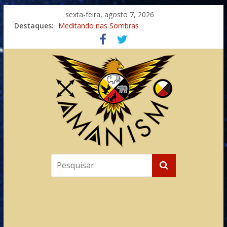
sexta-feira, agosto 7, 2026
Destaques:
Meditando nas Sombras
Autosuficiência: A Jornada do Espírito Ancestral
Xamanismo Universal
Totens – Caminho Espiritual – Crescimento
Imaginação na Cura