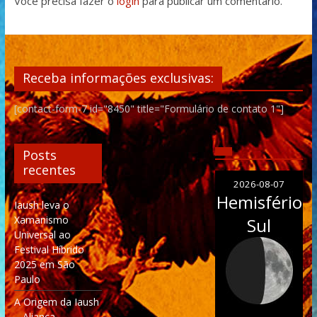
Você precisa fazer o
login
para publicar um comentário.
Receba informações exclusivas:
[contact-form-7 id="8450" title="Formulário de contato 1"]
Posts
recentes
2026-08-07
Hemisfério
Iaush leva o
Xamanismo
Sul
Universal ao
Festival Híbrido
2025 em São
Paulo
A Origem da Iaush
– Aliança