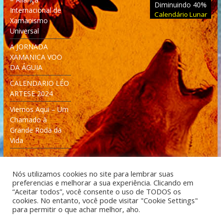
Diminuindo 40%
Internacional de
Calendário Lunar
Xamanismo
Universal
A JORNADA
XAMANICA VOO
DA ÁGUIA
CALENDARIO LÉO
ARTESE 2024
Viemos Aqui – Um
Chamado à
Grande Roda da
Vida
Nós utilizamos cookies no site para lembrar suas
preferencias e melhorar a sua experiência. Clicando em
“Aceitar todos”, você consente o uso de TODOS os
cookies. No entanto, você pode visitar "Cookie Settings"
Desenvolvido: Moleculas4D - Engenharia Espacial e
para permitir o que achar melhor, aho.
Tecnologia [moleculas4d.com.br]