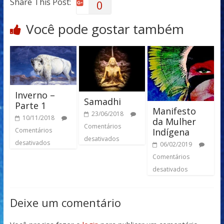
Share This Post:
0
Você pode gostar também
Inverno –
Samadhi
Parte 1
Manifesto
23/06/2018
10/11/2018
da Mulher
Comentários
Comentários
Indígena
desativados
desativados
06/02/2019
Comentários
desativados
Deixe um comentário