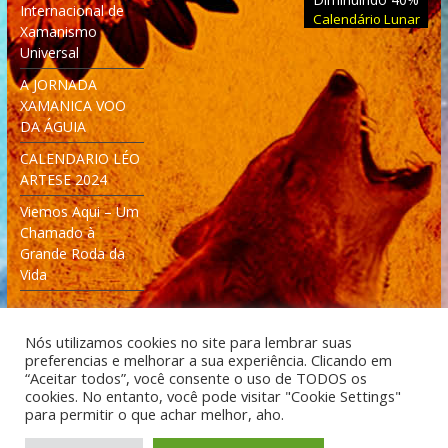
Internacional de
Calendário Lunar
Xamanismo
Universal
A JORNADA
XAMANICA VOO
DA ÁGUIA
CALENDARIO LÉO
ARTESE 2024
Viemos Aqui – Um
Chamado à
Grande Roda da
Vida
Nós utilizamos cookies no site para lembrar suas
preferencias e melhorar a sua experiência. Clicando em
“Aceitar todos”, você consente o uso de TODOS os
cookies. No entanto, você pode visitar "Cookie Settings"
Desenvolvido: Moleculas4D - Engenharia Espacial e
para permitir o que achar melhor, aho.
Tecnologia [moleculas4d.com.br]