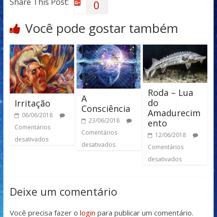
Share This Post:
0
Você pode gostar também
Roda – Lua
A
do
Irritação
Consciência
Amadurecim
06/06/2018
23/06/2018
ento
Comentários
Comentários
12/06/2018
desativados
desativados
Comentários
desativados
Deixe um comentário
Você precisa fazer o
login
para publicar um comentário.