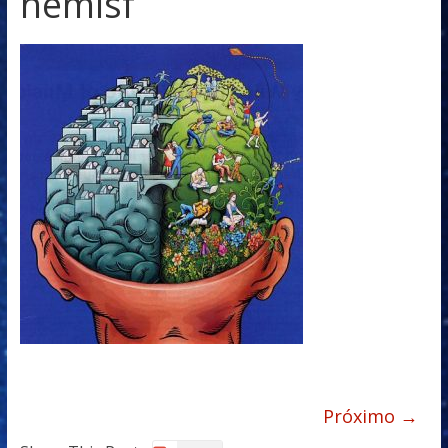
hemisf
Próximo →