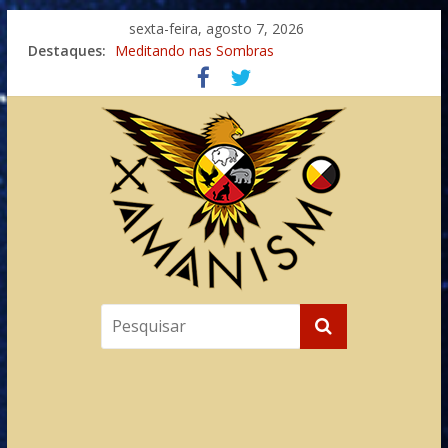
sexta-feira, agosto 7, 2026
Destaques:
Meditando nas Sombras
Autosuficiência: A Jornada do Espírito Ancestral
Xamanismo Universal
Totens – Caminho Espiritual – Crescimento
Imaginação na Cura