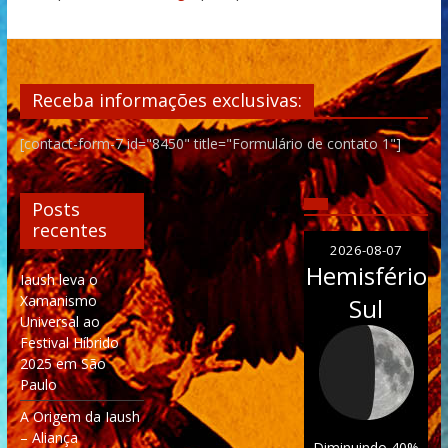
Receba informações exclusivas:
[contact-form-7 id="8450" title="Formulário de contato 1"]
Posts
recentes
2026-08-07
Hemisfério
Iaush leva o
Xamanismo
Sul
Universal ao
Festival Híbrido
2025 em São
Paulo
A Origem da Iaush
– Aliança
Diminuindo 40%