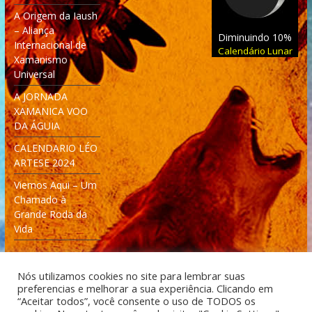
A Origem da Iaush
– Aliança
Diminuindo 10%
Internacional de
Calendário Lunar
Xamanismo
Universal
A JORNADA
XAMANICA VOO
DA ÁGUIA
CALENDARIO LÉO
ARTESE 2024
Viemos Aqui – Um
Chamado à
Grande Roda da
Vida
Nós utilizamos cookies no site para lembrar suas
preferencias e melhorar a sua experiência. Clicando em
“Aceitar todos”, você consente o uso de TODOS os