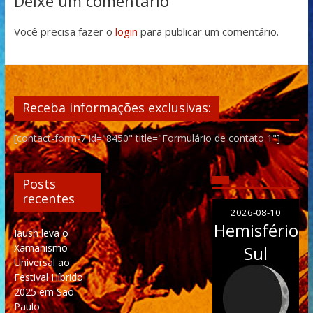
Deixe um comentário
Você precisa fazer o
login
para publicar um comentário.
Receba informações exclusivas:
[contact-form-7 id="8450" title="Formulário de contato 1"]
Posts
recentes
2026-08-10
Hemisfério
Iaush leva o
Xamanismo
Sul
Universal ao
Festival Híbrido
2025 em São
Paulo