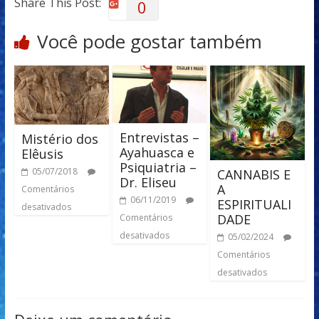
Share This Post:
0
Você pode gostar também
Entrevistas –
Mistério dos
Ayahuasca e
Elêusis
Psiquiatria –
05/07/2018
CANNABIS E
Dr. Eliseu
A
Comentários
06/11/2019
ESPIRITUALI
desativados
DADE
Comentários
desativados
05/02/2024
Comentários
desativados