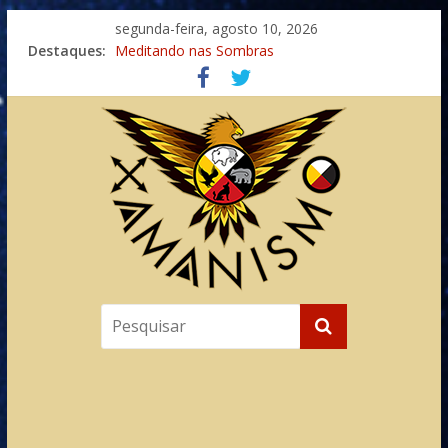
segunda-feira, agosto 10, 2026
Destaques:
Meditando nas Sombras
Autosuficiência: A Jornada do Espírito Ancestral
Xamanismo Universal
Totens – Caminho Espiritual – Crescimento
Imaginação na Cura