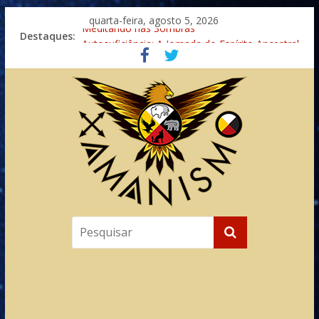
quarta-feira, agosto 5, 2026
Meditando nas Sombras
Destaques:
Autosuficiência: A Jornada do Espírito Ancestral
Xamanismo Universal
Totens – Caminho Espiritual – Crescimento
Imaginação na Cura