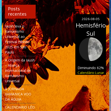
Posts
recentes
2026-08-05
Hemisfério
Iaush leva o
Xamanismo
Sul
Universal ao
Festival Híbrido
2025 em São
Paulo
A Origem da Iaush
– Aliança
Diminuindo 62%
Internacional de
Calendário Lunar
Xamanismo
Universal
A JORNADA
XAMANICA VOO
DA ÁGUIA
CALENDARIO LÉO