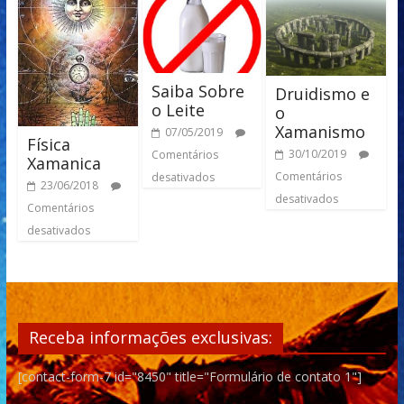
Saiba Sobre
Druidismo e
o Leite
o
Xamanismo
07/05/2019
Física
30/10/2019
Comentários
Xamanica
Comentários
desativados
23/06/2018
desativados
Comentários
desativados
Receba informações exclusivas:
[contact-form-7 id="8450" title="Formulário de contato 1"]