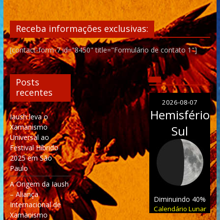
Receba informações exclusivas:
[contact-form-7 id="8450" title="Formulário de contato 1"]
Posts
recentes
2026-08-07
Hemisfério
Iaush leva o
Xamanismo
Sul
Universal ao
Festival Híbrido
2025 em São
Paulo
A Origem da Iaush
– Aliança
Diminuindo 40%
Internacional de
Calendário Lunar
Xamanismo