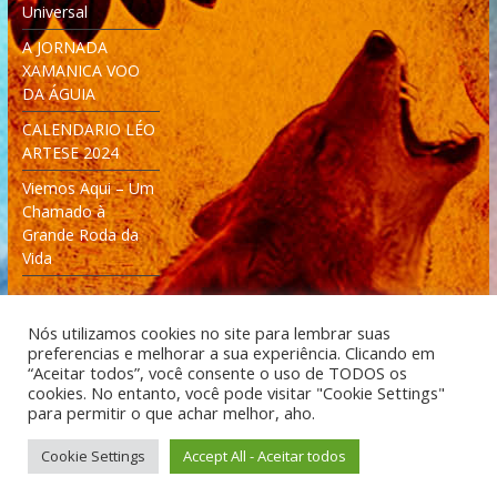
Universal
A JORNADA
XAMANICA VOO
DA ÁGUIA
CALENDARIO LÉO
ARTESE 2024
Viemos Aqui – Um
Chamado à
Grande Roda da
Vida
Nós utilizamos cookies no site para lembrar suas
preferencias e melhorar a sua experiência. Clicando em
“Aceitar todos”, você consente o uso de TODOS os
cookies. No entanto, você pode visitar "Cookie Settings"
Desenvolvido: Moleculas4D - Engenharia Espacial e
para permitir o que achar melhor, aho.
Tecnologia [moleculas4d.com.br]
Cookie Settings
Accept All - Aceitar todos