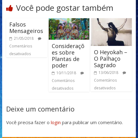
Você pode gostar também
Falsos
Mensageiros
21/05/2018
Consideraçõ
Comentários
O Heyokah –
es sobre
desativados
O Palhaço
Plantas de
Sagrado
poder
13/06/2018
10/11/2018
Comentários
Comentários
desativados
desativados
Deixe um comentário
Você precisa fazer o
login
para publicar um comentário.