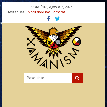
sexta-feira, agosto 7, 2026
Destaques:
Meditando nas Sombras
Autosuficiência: A Jornada do Espírito Ancestral
Xamanismo Universal
Totens – Caminho Espiritual – Crescimento
Imaginação na Cura