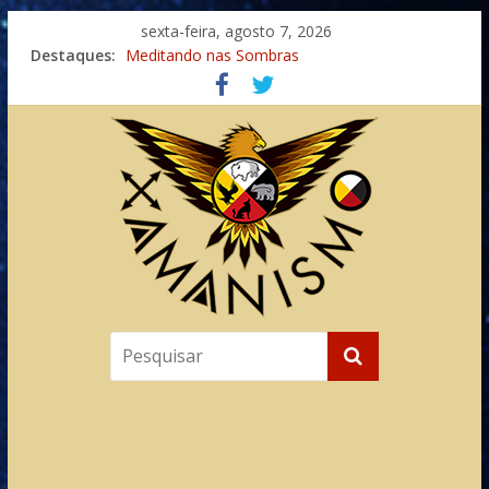
sexta-feira, agosto 7, 2026
Destaques:
Meditando nas Sombras
Autosuficiência: A Jornada do Espírito Ancestral
Xamanismo Universal
Totens – Caminho Espiritual – Crescimento
Imaginação na Cura