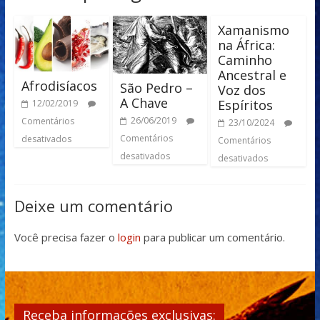
Xamanismo
na África:
Caminho
Ancestral e
Afrodisíacos
São Pedro –
Voz dos
A Chave
Espíritos
12/02/2019
26/06/2019
Comentários
23/10/2024
Comentários
desativados
Comentários
desativados
desativados
Deixe um comentário
Você precisa fazer o
login
para publicar um comentário.
Receba informações exclusivas: