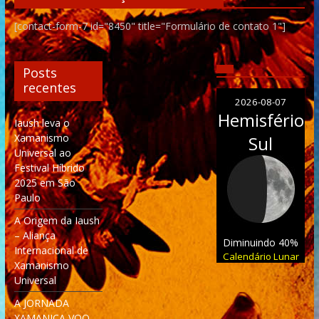
[contact-form-7 id="8450" title="Formulário de contato 1"]
Posts
recentes
2026-08-07
Hemisfério
Iaush leva o
Xamanismo
Sul
Universal ao
Festival Híbrido
2025 em São
Paulo
A Origem da Iaush
– Aliança
Diminuindo 40%
Internacional de
Calendário Lunar
Xamanismo
Universal
A JORNADA
XAMANICA VOO