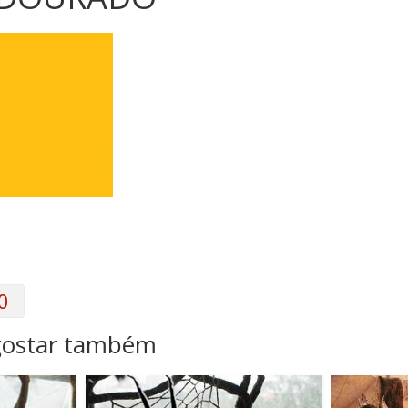
0
gostar também