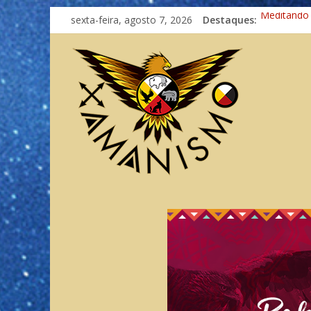
sexta-feira, agosto 7, 2026
Destaques:
Meditando
Autosuficiê
Xamanismo
Totens – C
Imaginação