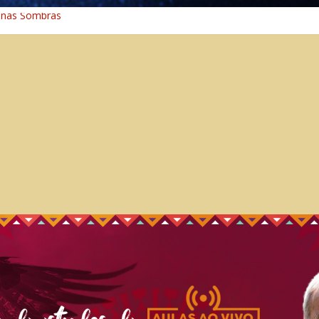
 nas Sombras
ncia: A Jornada do Espírito Ancestral
 Universal
aminho Espiritual – Crescimento
 na Cura