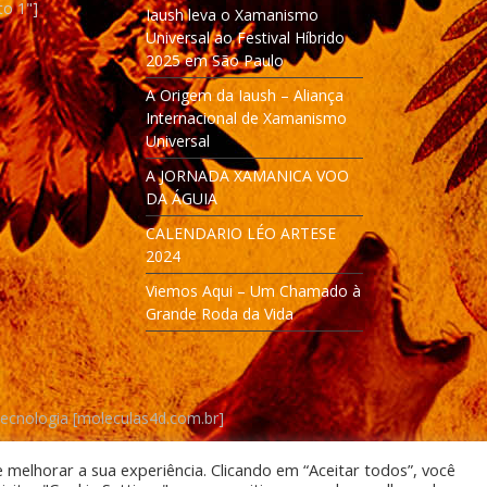
to 1"]
Iaush leva o Xamanismo
Universal ao Festival Híbrido
2025 em São Paulo
A Origem da Iaush – Aliança
Internacional de Xamanismo
Universal
A JORNADA XAMANICA VOO
DA ÁGUIA
CALENDARIO LÉO ARTESE
2024
Viemos Aqui – Um Chamado à
Grande Roda da Vida
Tecnologia [moleculas4d.com.br]
e melhorar a sua experiência. Clicando em “Aceitar todos”, você