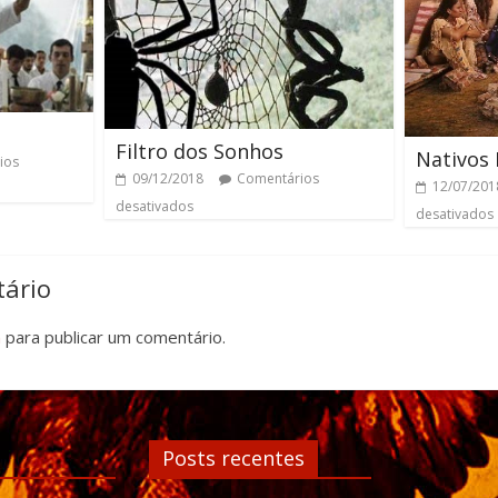
Filtro dos Sonhos
Nativos
ios
09/12/2018
Comentários
12/07/201
desativados
desativados
ário
n
para publicar um comentário.
Posts recentes