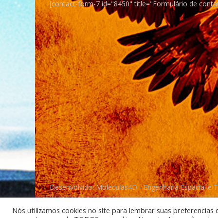
[contact-form-7 id="8450" title="Formulário de conta
Desenvolvido: Moleculas4D - Engenharia Espacial e 
Nós utilizamos cookies no site para lembrar suas preferencias 