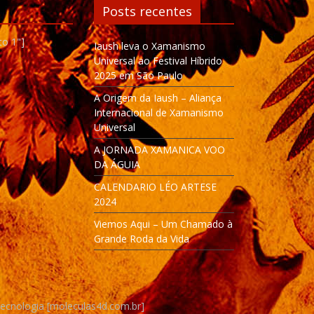
Posts recentes
to 1"]
Iaush leva o Xamanismo
Universal ao Festival Híbrido
2025 em São Paulo
A Origem da Iaush – Aliança
Internacional de Xamanismo
Universal
A JORNADA XAMANICA VOO
DA ÁGUIA
CALENDARIO LÉO ARTESE
2024
Viemos Aqui – Um Chamado à
Grande Roda da Vida
Tecnologia [moleculas4d.com.br]