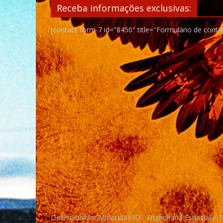
Receba informações exclusivas:
[contact-form-7 id="8450" title="Formulário de conta
Desenvolvido: Moleculas4D - Engenharia Espacial e 