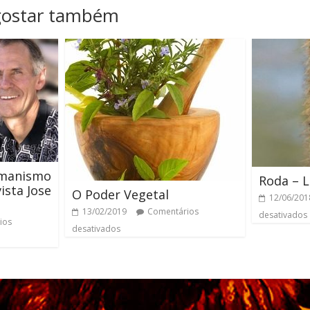
gostar também
amanismo
Roda – L
ista Jose
O Poder Vegetal
12/06/201
13/02/2019
Comentários
desativados
ios
desativados