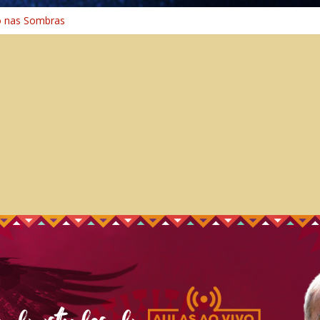
o nas Sombras
ência: A Jornada do Espírito Ancestral
 Universal
Caminho Espiritual – Crescimento
o na Cura