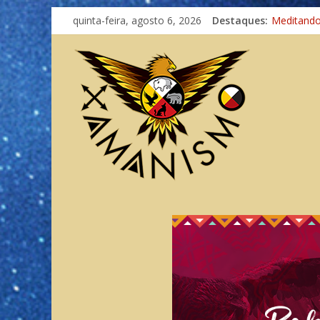
quinta-feira, agosto 6, 2026
Destaques:
Meditand
Autosufici
Xamanismo
Totens – 
Imaginaçã