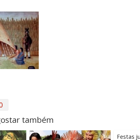
0
gostar também
Festas j