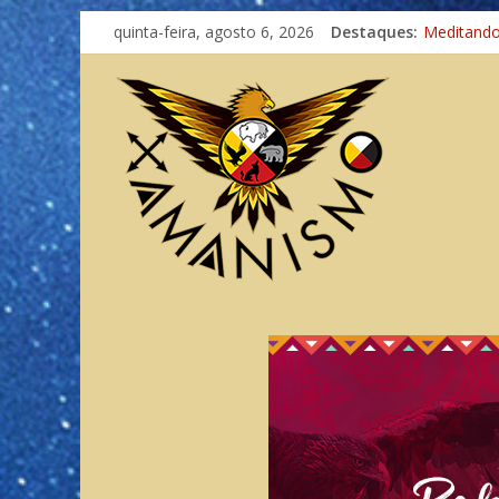
quinta-feira, agosto 6, 2026
Destaques:
Meditand
Autosufici
Xamanismo
Totens – 
Imaginaçã