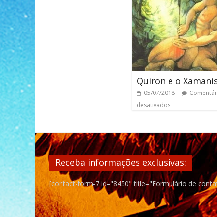
Quiron e o Xaman
05/07/2018
Comentár
desativados
Receba informações exclusivas:
[contact-form-7 id="8450" title="Formulário de conta