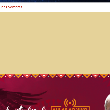
o nas Sombras
ência: A Jornada do Espírito Ancestral
 Universal
Caminho Espiritual – Crescimento
o na Cura