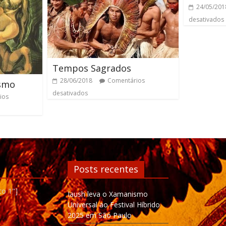
24/05/201
desativados
Tempos Sagrados
28/06/2018
Comentários
ismo
desativados
ios
Posts recentes
to 1"]
Iaush leva o Xamanismo
Universal ao Festival Híbrido
2025 em São Paulo