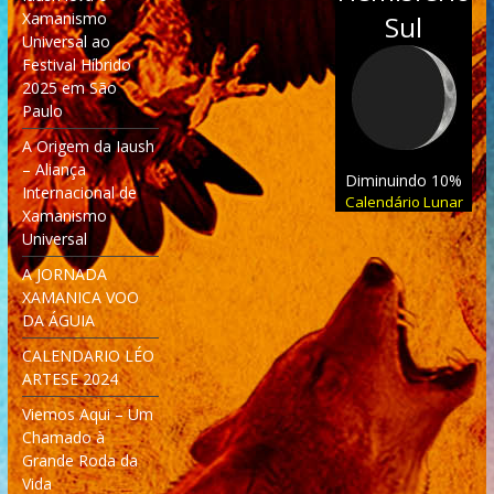
Xamanismo
Sul
Universal ao
Festival Híbrido
2025 em São
Paulo
A Origem da Iaush
– Aliança
Diminuindo 10%
Internacional de
Calendário Lunar
Xamanismo
Universal
A JORNADA
XAMANICA VOO
DA ÁGUIA
CALENDARIO LÉO
ARTESE 2024
Viemos Aqui – Um
Chamado à
Grande Roda da
Vida