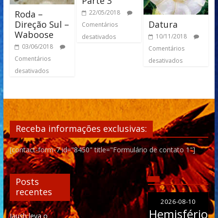
Parte 3
Roda –
22/05/2018
Datura
Direção Sul –
Comentários
Waboose
10/11/2018
desativados
03/06/2018
Comentários
Comentários
desativados
desativados
Receba informações exclusivas:
[contact-form-7 id="8450" title="Formulário de contato 1"]
Posts
recentes
2026-08-10
Hemisfério
Iaush leva o