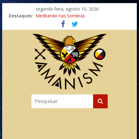
segunda-feira, agosto 10, 2026
Destaques:
Meditando nas Sombras
Autosuficiência: A Jornada do Espírito Ancestral
Xamanismo Universal
Totens – Caminho Espiritual – Crescimento
Imaginação na Cura